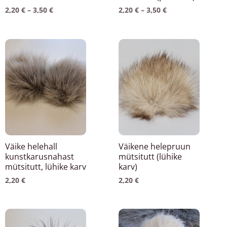
2,20
€
–
3,50
€
2,20
€
–
3,50
€
Väike helehall
Väikene helepruun
kunstkarusnahast
mütsitutt (lühike
mütsitutt, lühike karv
karv)
2,20
€
2,20
€
Hinnavahemik:
Hinnavahemik:
Sellel
Sellel
2,20 €
2,20 €