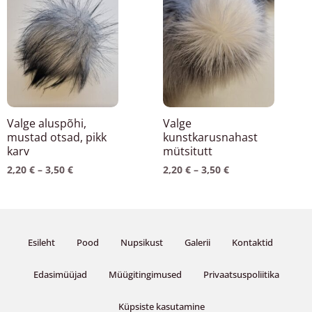
tootel
tootel
kuni
kuni
3,50 €
3,50 €
on
on
mitu
mitu
varianti.
varianti.
Valikuid
Valikuid
saab
saab
teha
teha
Valge aluspõhi,
Valge
tootelehel.
tootelehel.
mustad otsad, pikk
kunstkarusnahast
karv
mütsitutt
2,20
€
–
3,50
€
2,20
€
–
3,50
€
Esileht
Pood
Nupsikust
Galerii
Kontaktid
Edasimüüjad
Müügitingimused
Privaatsuspoliitika
Küpsiste kasutamine