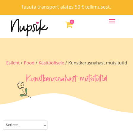
Skip
Tasuta transport alates 50 € tellimusest.
to
content
0
Esileht
/
Pood
/
Käsitöölisele
/ Kunstkarusnahast mütsitutid
Kunstkarusnahast mütsitutid