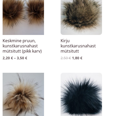
3,50 €
2,50 €.
1,80 €.
on
mitu
varianti.
Valikuid
saab
teha
Keskmine pruun,
Kirju
tootelehel.
kunstkarusnahast
kunstkarusnahast
mütsitutt (pikk karv)
mütsitutt
2,20
€
–
3,50
€
2,50
€
1,80
€
Hinnavahemik:
Sellel
2,20 €
tootel
kuni
3,50 €
on
mitu
varianti.
Valikuid