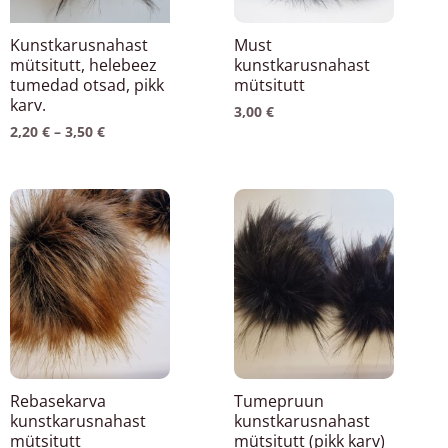
saab
teha
Kunstkarusnahast
Must
tootelehel.
mütsitutt, helebeez
kunstkarusnahast
tumedad otsad, pikk
mütsitutt
karv.
3,00
€
2,20
€
–
3,50
€
Hinnavahemik:
Hinnavahemik:
Sellel
Sellel
2,20 €
2,20 €
tootel
tootel
kuni
kuni
3,50 €
3,50 €
on
on
mitu
mitu
varianti.
varianti.
Valikuid
Valikuid
saab
saab
teha
teha
Rebasekarva
Tumepruun
tootelehel.
tootelehel.
kunstkarusnahast
kunstkarusnahast
mütsitutt
mütsitutt (pikk karv)