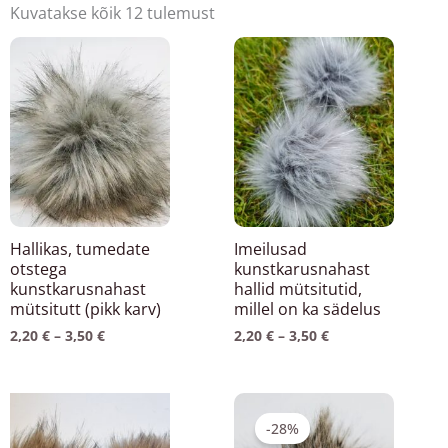
Kuvatakse kõik 12 tulemust
Hinnavahemik:
Hinnavahemik:
Sellel
Sellel
2,20 €
2,20 €
tootel
tootel
kuni
kuni
3,50 €
3,50 €
on
on
mitu
mitu
varianti.
varianti.
Valikuid
Valikuid
saab
saab
teha
teha
Hallikas, tumedate
Imeilusad
tootelehel.
tootelehel.
otstega
kunstkarusnahast
kunstkarusnahast
hallid mütsitutid,
mütsitutt (pikk karv)
millel on ka sädelus
2,20
€
–
3,50
€
2,20
€
–
3,50
€
Hinnavahemik:
Algne
Praegune
Sellel
2,20 €
hind
hind
-28%
tootel
kuni
oli:
on: