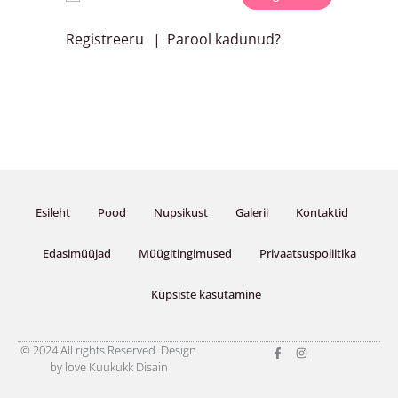
Registreeru
Parool kadunud?
Esileht
Pood
Nupsikust
Galerii
Kontaktid
Edasimüüjad
Müügitingimused
Privaatsuspoliitika
Küpsiste kasutamine
F
I
© 2024 All rights Reserved. Design
a
n
by love Kuukukk Disain
c
s
e
t
b
a