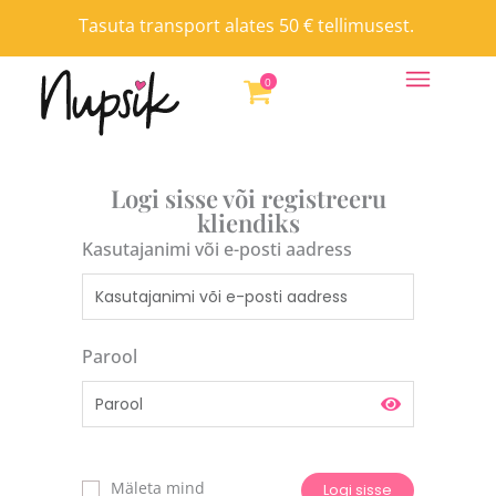
Skip
Tasuta transport alates 50 € tellimusest.
to
content
0
Logi sisse või registreeru
kliendiks
Kasutajanimi või e-posti aadress
Parool
Mäleta mind
Logi sisse