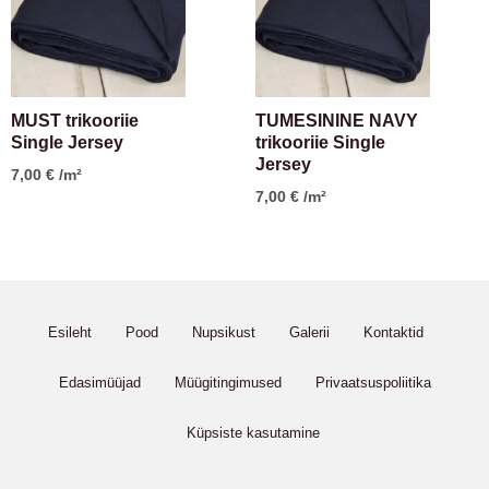
MUST trikooriie
TUMESININE NAVY
Single Jersey
trikooriie Single
Jersey
7,00
€
/m²
7,00
€
/m²
Esileht
Pood
Nupsikust
Galerii
Kontaktid
Edasimüüjad
Müügitingimused
Privaatsuspoliitika
Küpsiste kasutamine