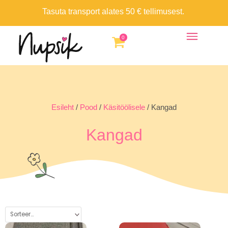
Skip
Tasuta transport alates 50 € tellimusest.
to
content
0
Esileht
/
Pood
/
Käsitöölisele
/ Kangad
Kangad