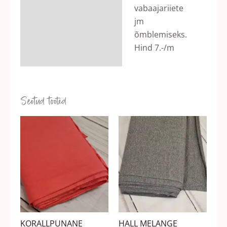
vabaajariiete
jm
õmblemiseks.
Hind 7.-/m
Seotud tooted
KORALLPUNANE
HALL MELANGE