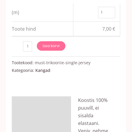
(m)
Toote hind
7,00
€
Lisa korvi
Tootekood:
must-trikooriie-single-jersey
Kategooria:
Kangad
Koostis 100%
Kirjeldus
puuvill, ei
Arvustused (0)
sisalda
elastaani.
Veniv, pehme,