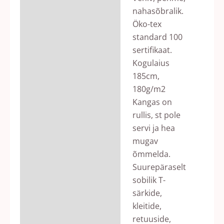
nahasõbralik.
Öko-tex
standard 100
sertifikaat.
Kogulaius
185cm,
180g/m2
Kangas on
rullis, st pole
servi ja hea
mugav
õmmelda.
Suurepäraselt
sobilik T-
särkide,
kleitide,
retuuside,