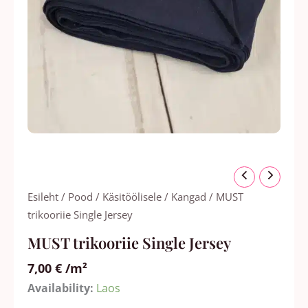
MUST
trikooriie
Esileht
/
Pood
/
Käsitöölisele
/
Kangad
/ MUST
Single
trikooriie Single Jersey
Jersey
MUST trikooriie Single Jersey
kogus
7,00
€
/m²
Availability:
Laos