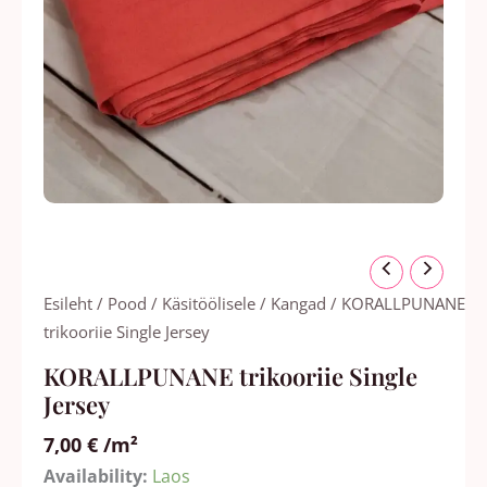
KORALLPUNANE
trikooriie
Esileht
/
Pood
/
Käsitöölisele
/
Kangad
/ KORALLPUNANE
Single
trikooriie Single Jersey
Jersey
KORALLPUNANE trikooriie Single
kogus
Jersey
7,00
€
/m²
Availability:
Laos