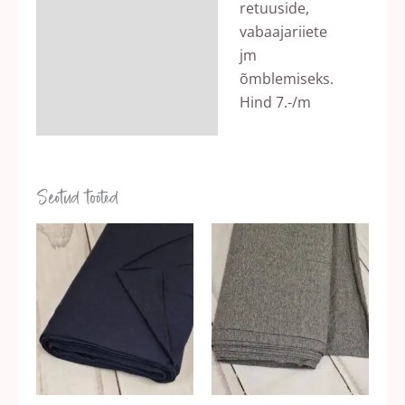
retuuside,
vabaajariiete
jm
õmblemiseks.
Hind 7.-/m
Seotud tooted