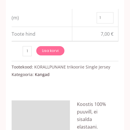
(m)
Toote hind
7,00
€
Lisa korvi
Tootekood:
KORALLPUNANE trikooriie Single Jersey
Kategooria:
Kangad
Koostis 100%
Kirjeldus
puuvill, ei
Arvustused (0)
sisalda
elastaani.