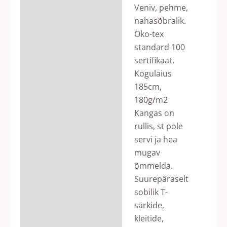
Veniv, pehme,
nahasõbralik.
Öko-tex
standard 100
sertifikaat.
Kogulaius
185cm,
180g/m2
Kangas on
rullis, st pole
servi ja hea
mugav
õmmelda.
Suurepäraselt
sobilik T-
särkide,
kleitide,