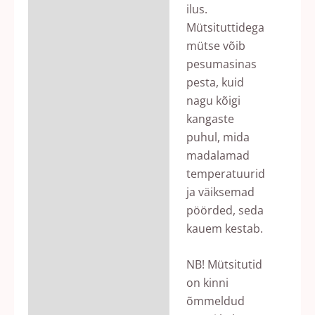
ilus.
Mütsituttidega
mütse võib
pesumasinas
pesta, kuid
nagu kõigi
kangaste
puhul, mida
madalamad
temperatuurid
ja väiksemad
pöörded, seda
kauem kestab.
NB! Mütsitutid
on kinni
õmmeldud