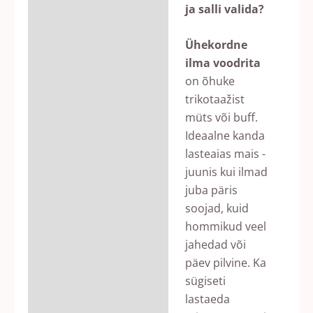
ja salli valida?
Lisainfo
Ühekordne
Arvustused (0)
ilma voodrita
on õhuke
trikotaažist
müts või buff.
Ideaalne kanda
lasteaias mais -
juunis kui ilmad
juba päris
soojad, kuid
hommikud veel
jahedad või
päev pilvine. Ka
sügiseti
lastaeda