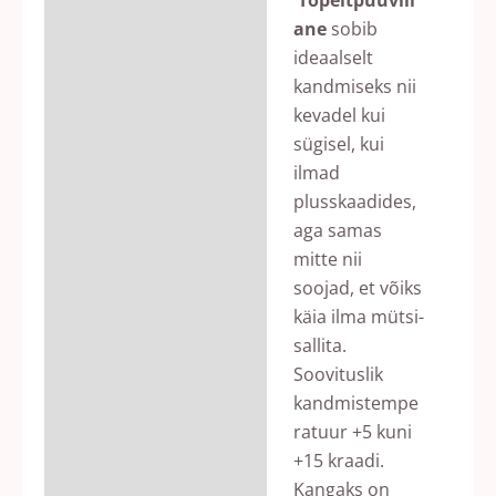
Topeltpuuvill
ane
sobib
ideaalselt
kandmiseks nii
kevadel kui
sügisel, kui
ilmad
plusskaadides,
aga samas
mitte nii
soojad, et võiks
käia ilma mütsi-
sallita.
Soovituslik
kandmistempe
ratuur +5 kuni
+15 kraadi.
Kangaks on