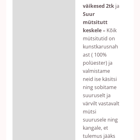
väikesed 2tk
ja
Suur
mütsitutt
keskele –
Kõik
mütsitutid on
kunstkarusnah
ast ( 100%
polüester) ja
valmistame
neid ise käsitsi
ning sobitame
suuruselt ja
värvilt vastavalt
mütsi
suurusele ning
kangale, et
tulemus jääks