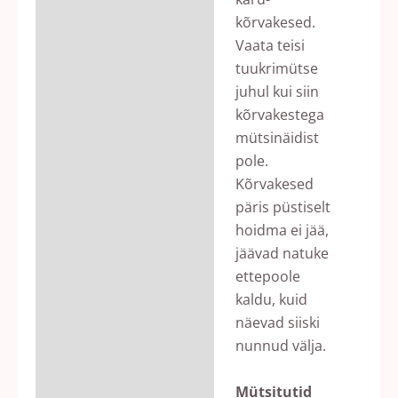
kõrvakesed.
Vaata teisi
tuukrimütse
juhul kui siin
kõrvakestega
mütsinäidist
pole.
Kõrvakesed
päris püstiselt
hoidma ei jää,
jäävad natuke
ettepoole
kaldu, kuid
näevad siiski
nunnud välja.
Mütsitutid