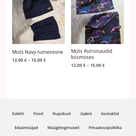
15,00 €
15,00 €
on
on
mitu
mitu
varianti.
varianti.
Valikuid
Valikuid
saab
saab
teha
teha
Müts Astronaudid
Müts Navy tumesinine
tootelehel.
tootelehel.
kosmoses
12,00
€
–
15,00
€
12,00
€
–
15,00
€
Esileht
Pood
Nupsikust
Galerii
Kontaktid
Edasimüüjad
Müügitingimused
Privaatsuspoliitika