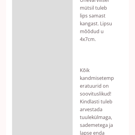
mütsil tuleb
lips samast
kangast. Lipsu
mõõdud u
4x7cm.
Kõik
kandmisetemp
eratuurid on
soovituslikud!
Kindlasti tuleb
arvestada
tuulekülmaga,
sademetega ja
lapse enda