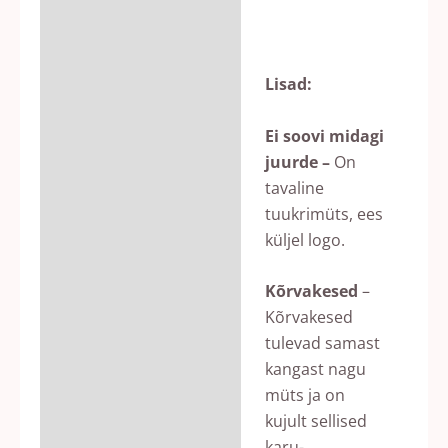
Lisad:
Ei soovi midagi
juurde –
On
tavaline
tuukrimüts, ees
küljel logo.
Kõrvakesed
–
Kõrvakesed
tulevad samast
kangast nagu
müts ja on
kujult sellised
karu-