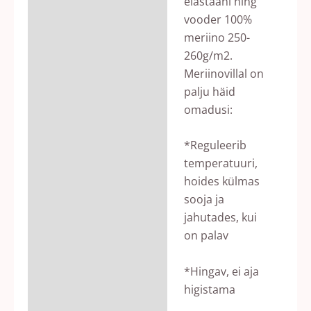
elastaani ning
vooder 100%
meriino 250-
260g/m2.
Meriinovillal on
palju häid
omadusi:
*Reguleerib
temperatuuri,
hoides külmas
sooja ja
jahutades, kui
on palav
*Hingav, ei aja
higistama