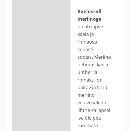
Kaelussall
meriinoga
hoiab lapse
kaela ja
rinnaosa
kenasti
soojas. Meriino
pehmus kaela
ümber ja
rinnakul on
paitav ja tänu
meriino
venivusele on
lihtne ka lapsel
ise üle pea
tõmmata.