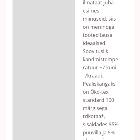
ilmataat juba
esimesi
miinuseid, siis
on meriinoga
tooted lausa
ideaalsed.
Soovituslik
kandmistempe
ratuur +7 kuni
-7kraadi.
Pealiskangaks
on Öko-tex
standard 100
märgisega
trikotaaž,
sisaldades 95%
puuvilla ja 5%