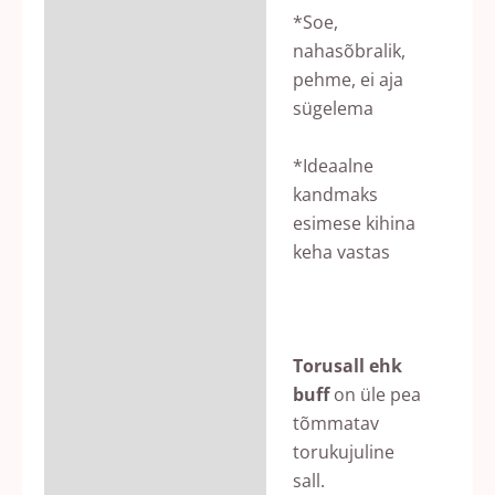
*Soe,
nahasõbralik,
pehme, ei aja
sügelema
*Ideaalne
kandmaks
esimese kihina
keha vastas
Torusall ehk
buff
on üle pea
tõmmatav
torukujuline
sall.