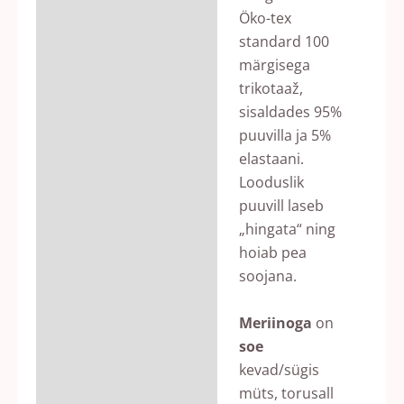
Öko-tex
standard 100
märgisega
trikotaaž,
sisaldades 95%
puuvilla ja 5%
elastaani.
Looduslik
puuvill laseb
„hingata“ ning
hoiab pea
soojana.
Meriinoga
on
soe
kevad/sügis
müts, torusall