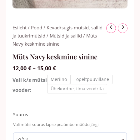
Hinnavahemik:
Müts
Esileht
/
Pood
/
Kevad/sügis mütsid, sallid
12,00 €
Navy
ja tuukrimütsid
/
Mütsid ja sallid
/ Müts
kuni
keskmine
Navy keskmine sinine
15,00 €
sinine
Müts Navy keskmine sinine
kogus
12,00
€
–
15,00
€
Meriino
Topeltpuuvillane
Vali k/s mütsi
Ühekordne, ilma voodrita
vooder:
Suurus
Vali mütsi suurus lapse peaümbermõõdu järgi