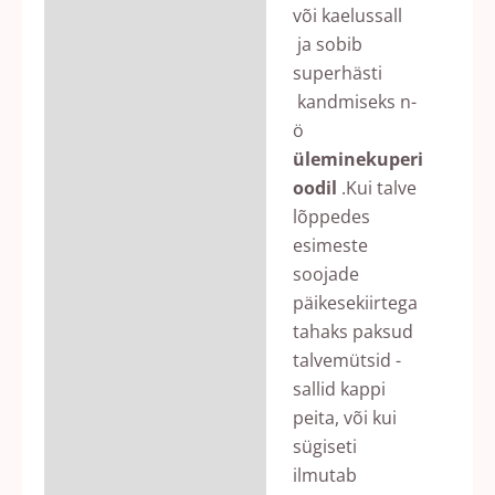
või kaelussall
ja sobib
superhästi
kandmiseks n-
ö
üleminekuperi
oodil
.Kui talve
lõppedes
esimeste
soojade
päikesekiirtega
tahaks paksud
talvemütsid -
sallid kappi
peita, või kui
sügiseti
ilmutab