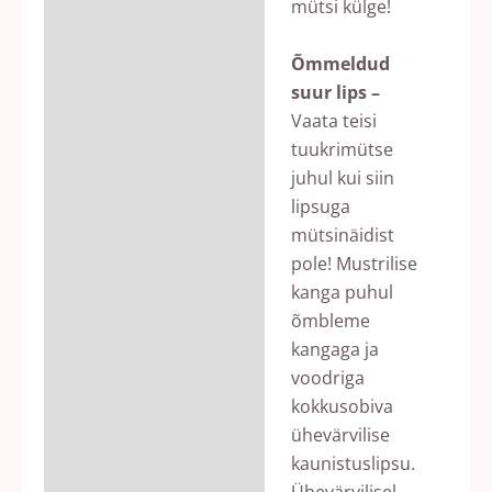
mütsi külge!
Õmmeldud
suur lips –
Vaata teisi
tuukrimütse
juhul kui siin
lipsuga
mütsinäidist
pole! Mustrilise
kanga puhul
õmbleme
kangaga ja
voodriga
kokkusobiva
ühevärvilise
kaunistuslipsu.
Ühevärvilisel