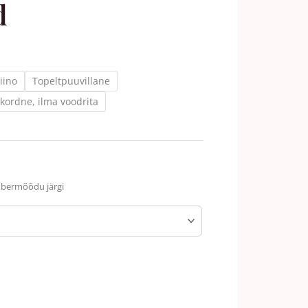
d
iino
Topeltpuuvillane
kordne, ilma voodrita
mbermõõdu järgi