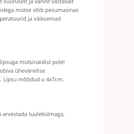
 suuruselt ja värvilt vastavalt
uttidega mütse võib pesumasinas
peratuurid ja väiksemad
 lipsuga mütsinäidist pole!
biva ühevärvilise
st. Lipsu mõõdud u 4x7cm.
b arvestada tuulekülmaga,