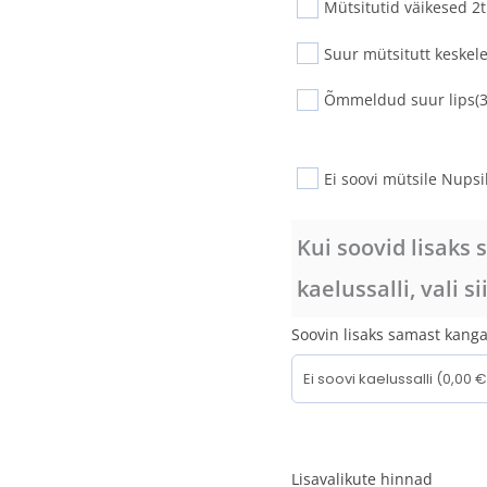
Mütsitutid väikesed 2t
Suur mütsitutt keskel
Õmmeldud suur lips
(
Ei soovi mütsile Nupsik
Kui soovid lisaks 
kaelussalli, vali sii
Soovin lisaks samast kanga
Lisavalikute hinnad