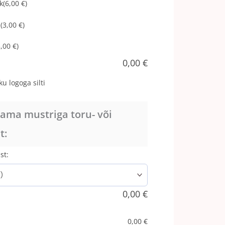
k
(6,00 €)
e
(3,00 €)
3,00 €)
0,00
€
u logoga silti
sama mustriga toru- või
t:
st:
0,00
€
0,00
€