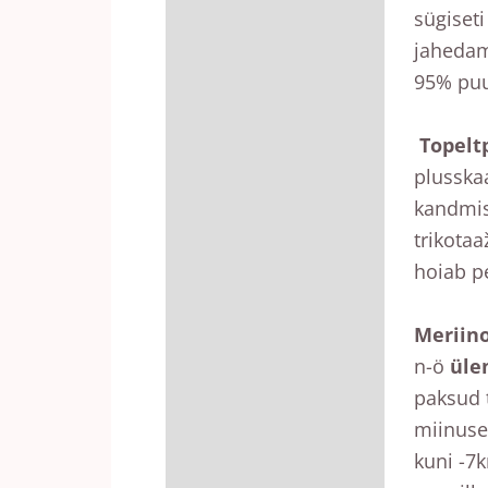
Arvustused (0)
sügiset
jahedam
95% puuv
Topelt
plusskaa
kandmis
trikotaa
hoiab p
Meriin
n-ö
üle
paksud t
miinuse
kuni -7