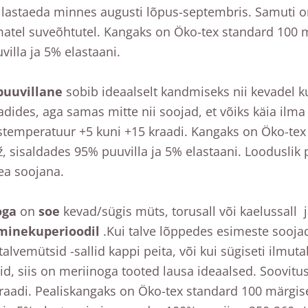
i lastaeda minnes augusti lõpus-septembris. Samuti
atel suveõhtutel. Kangaks on Öko-tex standard 100 m
illa ja 5% elastaani.
puuvillane
sobib ideaalselt kandmiseks nii kevadel ku
dides, aga samas mitte nii soojad, et võiks käia ilma 
temperatuur +5 kuni +15 kraadi. Kangaks on Öko-tex
ž, sisaldades 95% puuvilla ja 5% elastaani. Looduslik 
ea soojana.
oga
on
soe
kevad/sügis müts, torusall või kaelussall
minekuperioodil
.Kui talve lõppedes esimeste soojad
alvemütsid -sallid kappi peita, või kui sügiseti ilmut
id, siis on meriinoga tooted lausa ideaalsed. Soovit
kraadi. Pealiskangaks on Öko-tex standard 100 märgis