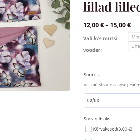
kogus
lillad lille
12,00
€
–
15,00
€
Mer
Vali k/s mütsi
Ühe
vooder:
Suurus
Vali mütsi suurus lapse peaü
Soovin lisaks:
Kõrvakesed
(3,00 €)