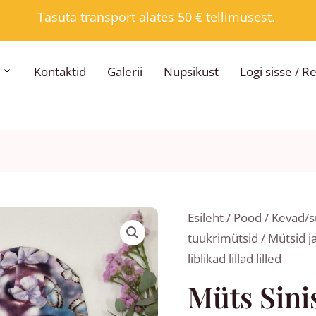
Tasuta transport alates 50 € tellimusest.
Kontaktid
Galerii
Nupsikust
Logi sisse / R
Hi
Müts
Esileht
/
Pood
/
Kevad/sü
12,
Sinised
tuukrimütsid
/
Mütsid ja
ku
liblikad
liblikad lillad lilled
15,
lillad
Müts Sinis
lilled