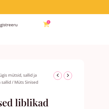
0
egistreeru
nnavahemik:
gis mütsid, sallid ja
00 €
 sallid
/ Müts Sinised
ni
00 €
ed liblikad