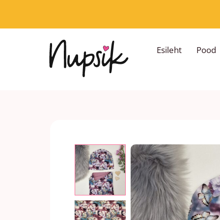
Skip
to
content
Esileht
Pood