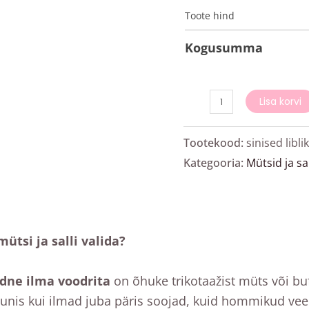
Toote hind
Kogusumma
Lisa korvi
Tootekood:
sinised liblik
Kategooria:
Mütsid ja sal
mütsi ja salli valida?
dne ilma voodrita
on õhuke trikotaažist müts või bu
uunis kui ilmad juba päris soojad, kuid hommikud veel