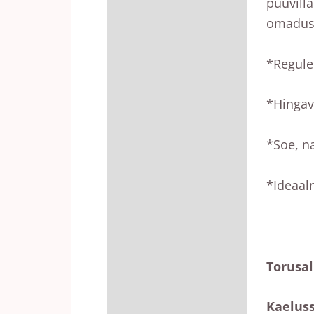
puuvill
omadus
*Regule
*Hingav,
*Soe, n
*Ideaal
Torusal
Kaeluss