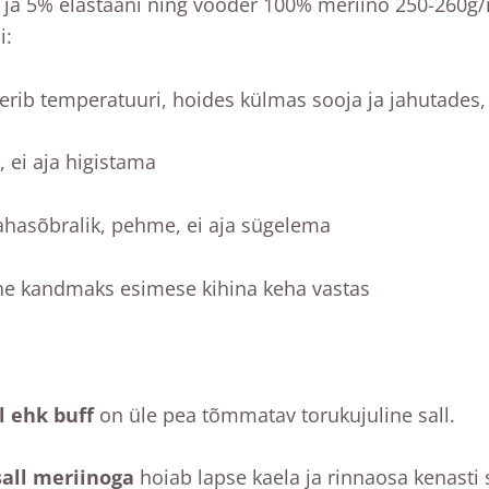
a ja 5% elastaani ning vooder 100% meriino 250-260g/
i:
erib temperatuuri, hoides külmas sooja ja jahutades,
 ei aja higistama
ahasõbralik, pehme, ei aja sügelema
ne kandmaks esimese kihina keha vastas
l ehk buff
on üle pea tõmmatav torukujuline sall.
all meriinoga
hoiab lapse kaela ja rinnaosa kenasti