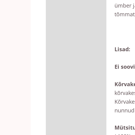
ümber ja
tõmmat
Lisad:
Ei soov
Kõrvak
kõrvakes
Kõrvakes
nunnud 
Mütsitu