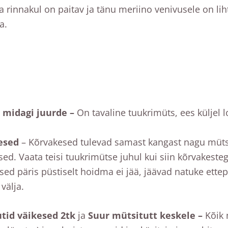
 rinnakul on paitav ja tänu meriino venivusele on lih
a.
i midagi juurde –
On tavaline tuukrimüts, ees küljel l
esed
– Kõrvakesed tulevad samast kangast nagu müts j
ed. Vaata teisi tuukrimütse juhul kui siin kõrvakeste
ed päris püstiselt hoidma ei jää, jäävad natuke ettep
välja.
tid väikesed 2tk
ja
Suur mütsitutt keskele –
Kõik 