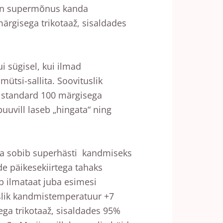
 on supermõnus kanda
ärgisega trikotaaž, sisaldades
i sügisel, kui ilmad
mütsi-sallita. Soovituslik
 standard 100 märgisega
puuvill laseb „hingata“ ning
 ja sobib superhästi kandmiseks
e päikesekiirtega tahaks
ab ilmataat juba esimesi
uslik kandmistemperatuur +7
ega trikotaaž, sisaldades 95%