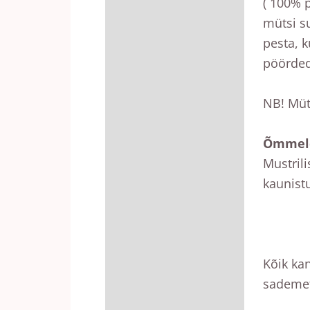
( 100% p
mütsi s
pesta, 
pöörded
NB! Müt
Õmmeld
Mustril
kaunist
Kõik ka
sademet