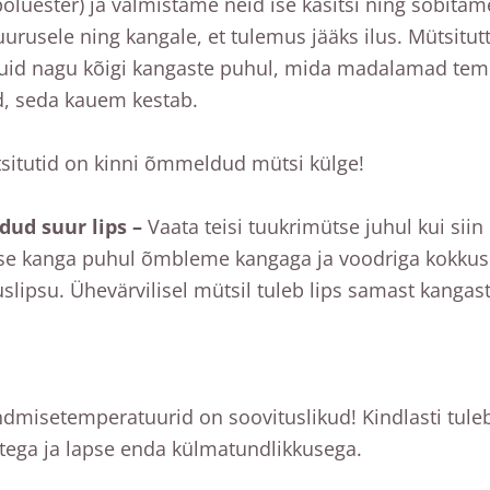
olüester) ja valmistame neid ise käsitsi ning sobitame
uurusele ning kangale, et tulemus jääks ilus. Mütsit
kuid nagu kõigi kangaste puhul, mida madalamad tem
, seda kauem kestab.
situtid on kinni õmmeldud mütsi külge!
ud suur lips –
Vaata teisi tuukrimütse juhul kui siin
ise kanga puhul õmbleme kangaga ja voodriga kokkuso
uslipsu. Ühevärvilisel mütsil tuleb lips samast kanga
ndmisetemperatuurid on soovituslikud! Kindlasti tule
ega ja lapse enda külmatundlikkusega.