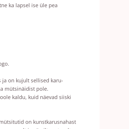
tne ka lapsel ise üle pea
ogo.
a on kujult sellised karu-
ga mütsinäidist pole.
oole kaldu, kuid näevad siiski
mütsitutid on kunstkarusnahast