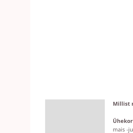
Millist 
Kirjeldus
Lisainfo
Ühekor
mais -j