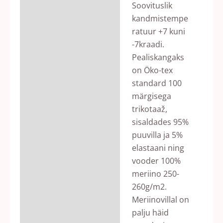
Soovituslik
kandmistempe
ratuur +7 kuni
-7kraadi.
Pealiskangaks
on Öko-tex
standard 100
märgisega
trikotaaž,
sisaldades 95%
puuvilla ja 5%
elastaani ning
vooder 100%
meriino 250-
260g/m2.
Meriinovillal on
palju häid