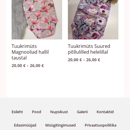
26,00 €
26,00 €
on
on
mitu
mitu
varianti.
varianti.
Valikuid
Valikuid
saab
saab
teha
teha
Tuukrimüts
Tuukrimüts Suured
tootelehel.
tootelehel.
Magnooliad hallil
põllulilled helelillal
taustal
20,00
€
–
26,00
€
20,00
€
–
26,00
€
Esileht
Pood
Nupsikust
Galerii
Kontaktid
Edasimüüjad
Müügitingimused
Privaatsuspoliitika