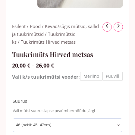
Hinnavahemik:
Tuukrimüts
Esileht
/
Pood
/
Kevad/sügis mütsid, sallid
20,00 €
Hirved
ja tuukrimütsid
/
Tuukrimütsid
kuni
metsas
ks
/ Tuukrimüts Hirved metsas
26,00 €
kogus
Tuukrimüts Hirved metsas
20,00
€
–
26,00
€
Meriino
Puuvill
Vali k/s tuukrimütsi vooder:
Suurus
Vali mütsi suurus lapse peaümbermõõdu järgi