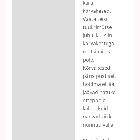
karu-
kõrvakesed.
Vaata teisi
tuukrimütse
juhul kui siin
kõrvakestega
mütsinäidist
pole.
Kõrvakesed
päris püstiselt
hoidma ei jää,
jäävad natuke
ettepoole
kaldu, kuid
näevad siiski
nunnud välja.