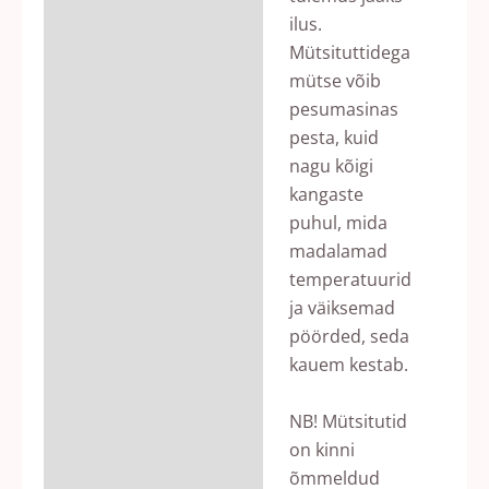
ilus.
Mütsituttidega
mütse võib
pesumasinas
pesta, kuid
nagu kõigi
kangaste
puhul, mida
madalamad
temperatuurid
ja väiksemad
pöörded, seda
kauem kestab.
NB! Mütsitutid
on kinni
õmmeldud