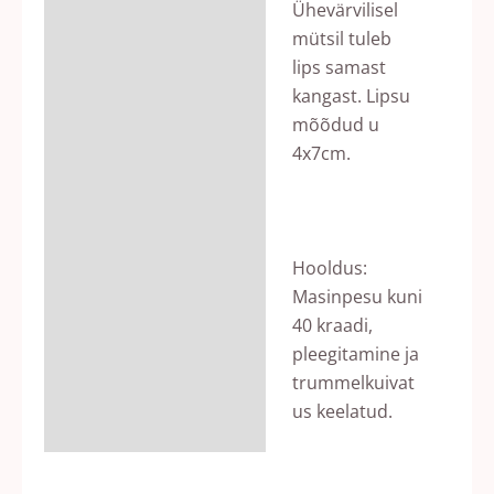
Ühevärvilisel
mütsil tuleb
lips samast
kangast. Lipsu
mõõdud u
4x7cm.
Hooldus:
Masinpesu kuni
40 kraadi,
pleegitamine ja
trummelkuivat
us keelatud.