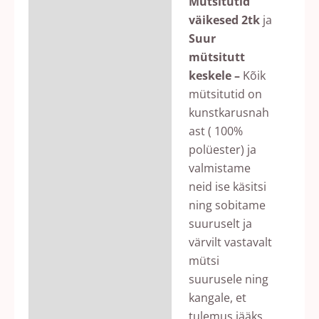
Mütsitutid
väikesed 2tk
ja
Suur
mütsitutt
keskele –
Kõik
mütsitutid on
kunstkarusnah
ast ( 100%
polüester) ja
valmistame
neid ise käsitsi
ning sobitame
suuruselt ja
värvilt vastavalt
mütsi
suurusele ning
kangale, et
tulemus jääks