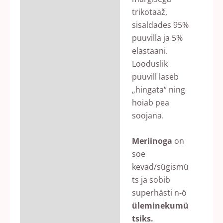
trikotaaž,
sisaldades 95%
puuvilla ja 5%
elastaani.
Looduslik
puuvill laseb
„hingata“ ning
hoiab pea
soojana.
Meriinoga
on
soe
kevad/sügismü
ts ja sobib
superhästi n-ö
üleminekumü
tsiks.