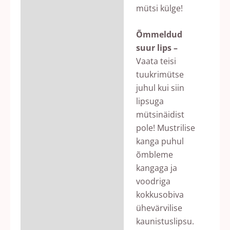
mütsi külge!
Õmmeldud
suur lips –
Vaata teisi
tuukrimütse
juhul kui siin
lipsuga
mütsinäidist
pole! Mustrilise
kanga puhul
õmbleme
kangaga ja
voodriga
kokkusobiva
ühevärvilise
kaunistuslipsu.