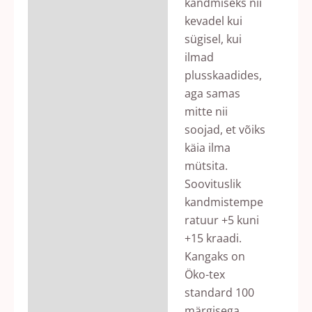
kandmiseks nii
kevadel kui
sügisel, kui
ilmad
plusskaadides,
aga samas
mitte nii
soojad, et võiks
käia ilma
mütsita.
Soovituslik
kandmistempe
ratuur +5 kuni
+15 kraadi.
Kangaks on
Öko-tex
standard 100
märgisega