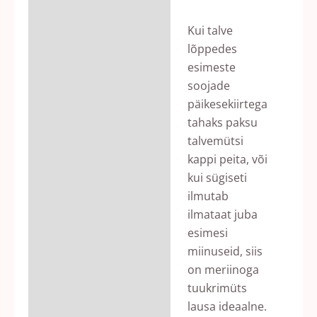
Kui talve
lõppedes
esimeste
soojade
päikesekiirtega
tahaks paksu
talvemütsi
kappi peita, või
kui sügiseti
ilmutab
ilmataat juba
esimesi
miinuseid, siis
on meriinoga
tuukrimüts
lausa ideaalne.