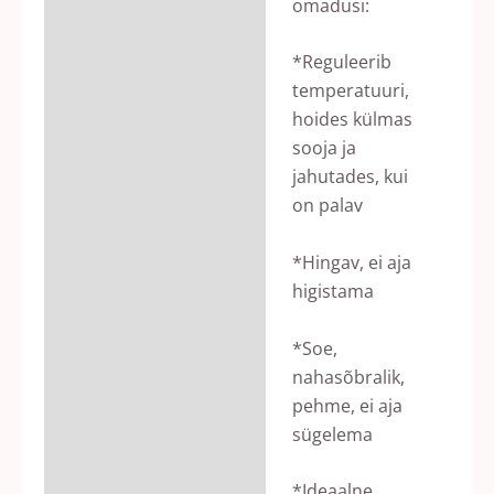
omadusi:
*Reguleerib
temperatuuri,
hoides külmas
sooja ja
jahutades, kui
on palav
*Hingav, ei aja
higistama
*Soe,
nahasõbralik,
pehme, ei aja
sügelema
*Ideaalne