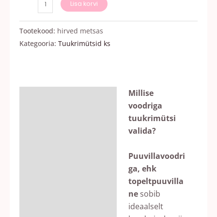
Lisa korvi
Tootekood:
hirved metsas
Kategooria:
Tuukrimütsid ks
Millise
Kirjeldus
voodriga
Lisainfo
tuukrimütsi
valida?
Arvustused (0)
Puuvillavoodri
ga, ehk
topeltpuuvilla
ne
sobib
ideaalselt