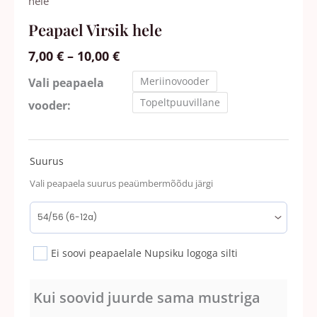
7,00 €
Virsik
hele
kuni
hele
Peapael Virsik hele
10,00 €
kogus
7,00
€
–
10,00
€
Meriinovooder
Vali peapaela
Topeltpuuvillane
vooder:
Suurus
Vali peapaela suurus peaümbermõõdu järgi
Ei soovi peapaelale Nupsiku logoga silti
Kui soovid juurde sama mustriga