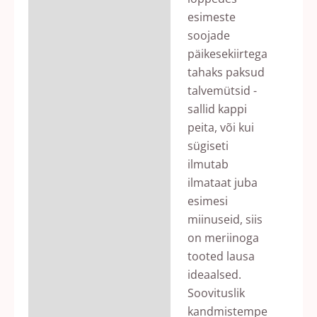
esimeste
soojade
päikesekiirtega
tahaks paksud
talvemütsid -
sallid kappi
peita, või kui
sügiseti
ilmutab
ilmataat juba
esimesi
miinuseid, siis
on meriinoga
tooted lausa
ideaalsed.
Soovituslik
kandmistempe