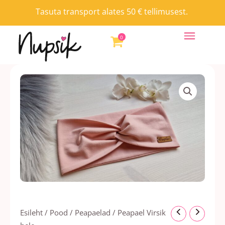
Skip
Tasuta transport alates 50 € tellimusest.
to
content
0
Hinnavahemik:
Peapael
Esileht
/
Pood
/
Peapaelad
/ Peapael Virsik