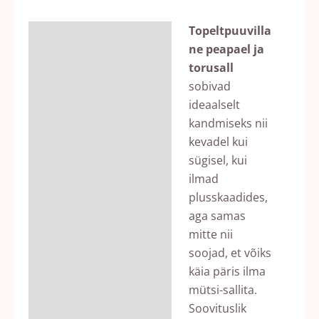
Topeltpuuvilla
Kirjeldus
ne peapael ja
Lisainfo
torusall
sobivad
Arvustused (0)
ideaalselt
kandmiseks nii
kevadel kui
sügisel, kui
ilmad
plusskaadides,
aga samas
mitte nii
soojad, et võiks
käia päris ilma
mütsi-sallita.
Soovituslik