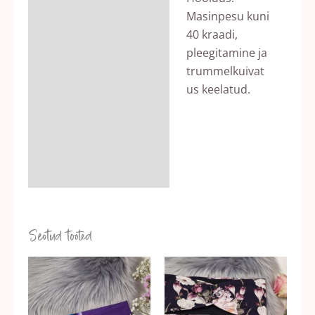
Masinpesu kuni
40 kraadi,
pleegitamine ja
trummelkuivat
us keelatud.
Seotud tooted
Hinnavahemik:
Hinnavahemik:
Sellel
Sellel
7,00 €
7,00 €
tootel
tootel
kuni
kuni
10,00 €
10,00 €
on
on