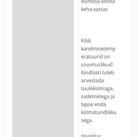
esimese kihina
keha vastas
Kõik
kandmisetemp
eratuurid on
soovituslikud!
Kindlasti tuleb
arvestada
tuulekülmaga,
sademetega ja
lapse enda
külmatundlikku
sega.
Hooldus: