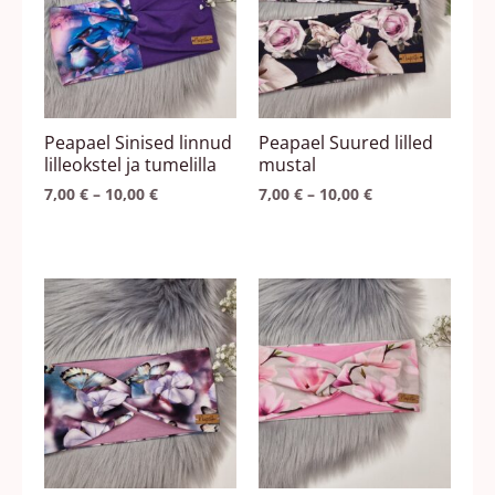
mitu
mitu
varianti.
varianti.
Valikuid
Valikuid
saab
saab
teha
teha
Peapael Sinised linnud
Peapael Suured lilled
tootelehel.
tootelehel.
lilleokstel ja tumelilla
mustal
7,00
€
–
10,00
€
7,00
€
–
10,00
€
Hinnavahemik:
Hinnavahemik:
Sellel
Sellel
7,00 €
7,00 €
tootel
tootel
kuni
kuni
10,00 €
10,00 €
on
on
mitu
mitu
varianti.
varianti.
Valikuid
Valikuid
saab
saab
teha
teha