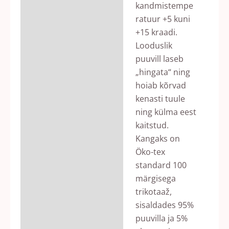
kandmistempe
ratuur +5 kuni
+15 kraadi.
Looduslik
puuvill laseb
„hingata“ ning
hoiab kõrvad
kenasti tuule
ning külma eest
kaitstud.
Kangaks on
Öko-tex
standard 100
märgisega
trikotaaž,
sisaldades 95%
puuvilla ja 5%