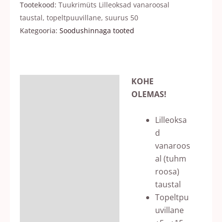
Tootekood:
Tuukrimüts Lilleoksad vanaroosal
taustal, topeltpuuvillane, suurus 50
Kategooria:
Soodushinnaga tooted
KOHE
Kirjeldus
OLEMAS!
Arvustused (0)
Lilleoksa
d
vanaroos
al (tuhm
roosa)
taustal
Topeltpu
uvillane