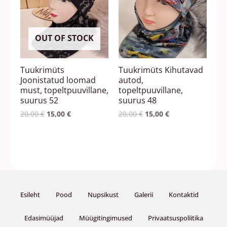
OUT OF STOCK
Tuukrimüts
Tuukrimüts Kihutavad
Joonistatud loomad
autod,
must, topeltpuuvillane,
topeltpuuvillane,
suurus 52
suurus 48
20,00
€
15,00
€
20,00
€
15,00
€
Esileht
Pood
Nupsikust
Galerii
Kontaktid
Edasimüüjad
Müügitingimused
Privaatsuspoliitika