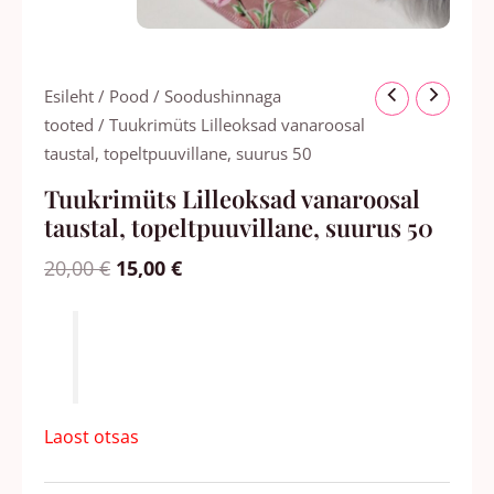
Algne
Praegune
Esileht
/
Pood
/
Soodushinnaga
hind
hind
tooted
/ Tuukrimüts Lilleoksad vanaroosal
oli:
on:
taustal, topeltpuuvillane, suurus 50
20,00 €.
15,00 €.
Tuukrimüts Lilleoksad vanaroosal
taustal, topeltpuuvillane, suurus 50
20,00
€
15,00
€
Laost otsas