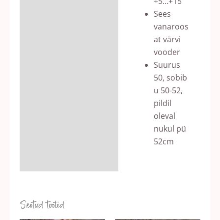
+5…+15
Sees
vanaroos
at värvi
vooder
Suurus
50, sobib
u 50-52,
pildil
oleval
nukul pü
52cm
Seotud tooted