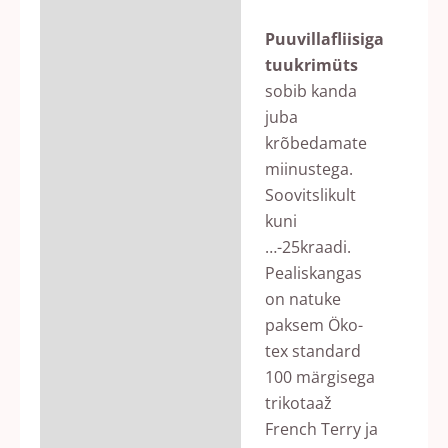
Puuvillafliisiga
tuukrimüts
sobib kanda
juba
krõbedamate
miinustega.
Soovitslikult
kuni
…-25kraadi.
Pealiskangas
on natuke
paksem Öko-
tex standard
100 märgisega
trikotaaž
French Terry ja