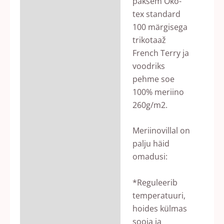
paksem Öko-
tex standard
100 märgisega
trikotaaž
French Terry ja
voodriks
pehme soe
100% meriino
260g/m2.
Meriinovillal on
palju häid
omadusi:
*Reguleerib
temperatuuri,
hoides külmas
sooja ja