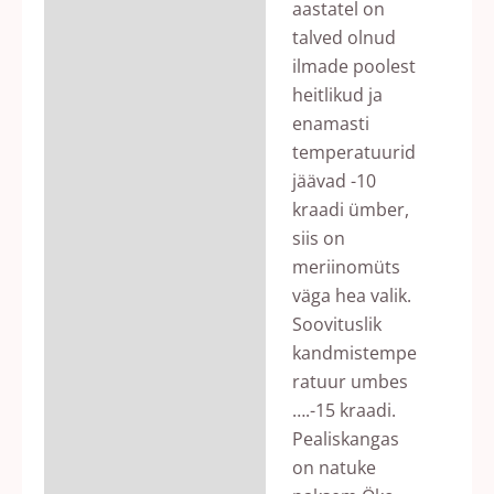
aastatel on
talved olnud
ilmade poolest
heitlikud ja
enamasti
temperatuurid
jäävad -10
kraadi ümber,
siis on
meriinomüts
väga hea valik.
Soovituslik
kandmistempe
ratuur umbes
….-15 kraadi.
Pealiskangas
on natuke