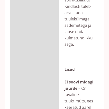
Kindlasti tuleb
arvestada
tuulekülmaga,
sademetega ja
lapse enda
külmatundlikku
sega.
Lisad
Ei soovi midagi
juurde –
On
tavaline
tuukrimüts, ees
keeratud äärel