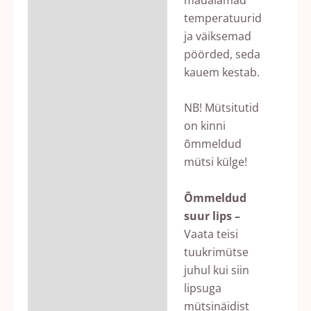
temperatuurid
ja väiksemad
pöörded, seda
kauem kestab.
NB! Mütsitutid
on kinni
õmmeldud
mütsi külge!
Õmmeldud
suur lips –
Vaata teisi
tuukrimütse
juhul kui siin
lipsuga
mütsinäidist