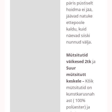
päris püstiselt
hoidma ei jää,
jäävad natuke
ettepoole
kaldu, kuid
näevad siiski
nunnud välja.
Mütsitutid
väikesed 2tk
ja
Suur
mütsitutt
keskele –
Kõik
mütsitutid on
kunstkarusnah
ast ( 100%
polüester) ja