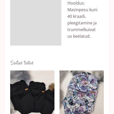
Hooldus:
Masinpesu kuni
40 kraadi,
pleegitamine ja
trummelkuivat
us keelatud.
Seotud tooted
Hinnavahemik:
Hinnavahemik
Sellel
Sellel
20,00 €
20,00 €
tootel
tootel
kuni
kuni
26,00 €
26,00 €
on
on
mitu
mitu
varianti.
varianti.
Valikuid
Valikuid
saab
saab