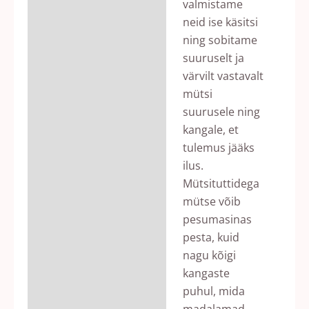
valmistame
neid ise käsitsi
ning sobitame
suuruselt ja
värvilt vastavalt
mütsi
suurusele ning
kangale, et
tulemus jääks
ilus.
Mütsituttidega
mütse võib
pesumasinas
pesta, kuid
nagu kõigi
kangaste
puhul, mida
madalamad