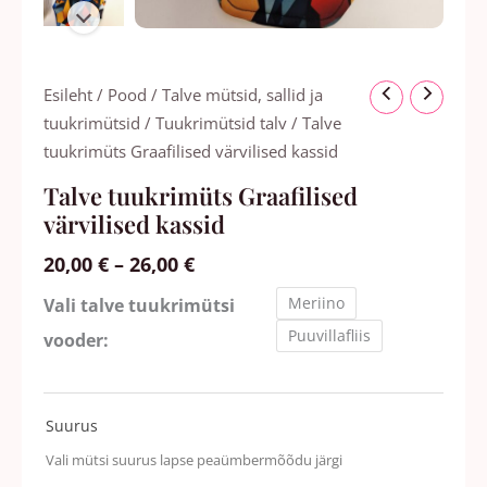
Hinnavahemik:
Talve
Esileht
/
Pood
/
Talve mütsid, sallid ja
20,00 €
tuukrimüts
tuukrimütsid
/
Tuukrimütsid talv
/ Talve
kuni
Graafilised
tuukrimüts Graafilised värvilised kassid
26,00 €
värvilised
Talve tuukrimüts Graafilised
kassid
värvilised kassid
kogus
20,00
€
–
26,00
€
Meriino
Vali talve tuukrimütsi
Puuvillafliis
vooder:
Suurus
Vali mütsi suurus lapse peaümbermõõdu järgi