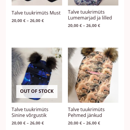
teha
teha
Talve tuukrimüts
Talve tuukrimüts Must
tootelehel.
tootelehel.
Lumemarjad ja lilled
20,00
€
–
26,00
€
20,00
€
–
26,00
€
Hinnavahemik:
Hinnavahemik
Sellel
Sellel
20,00 €
20,00 €
tootel
tootel
kuni
kuni
26,00 €
26,00 €
on
on
mitu
mitu
varianti.
varianti.
Valikuid
Valikuid
OUT OF STOCK
saab
saab
teha
teha
Talve tuukrimüts
Talve tuukrimüts
tootelehel.
tootelehel.
Sinine võrgustik
Pehmed jänkud
20,00
€
–
26,00
€
20,00
€
–
26,00
€