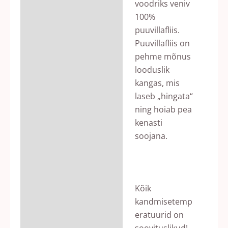
voodriks veniv
100%
puuvillafliis.
Puuvillafliis on
pehme mõnus
looduslik
kangas, mis
laseb „hingata“
ning hoiab pea
kenasti
soojana.
Kõik
kandmisetemp
eratuurid on
soovituslikud!