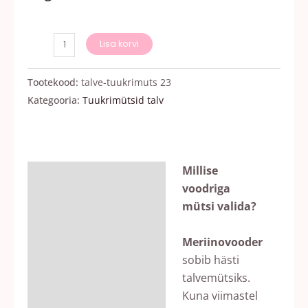
Lisa korvi
Tootekood:
talve-tuukrimuts 23
Kategooria:
Tuukrimütsid talv
Millise
Kirjeldus
voodriga
Lisainfo
mütsi valida?
Arvustused (0)
Meriinovooder
sobib hästi
talvemütsiks.
Kuna viimastel