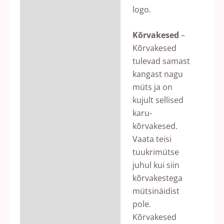
logo.
Kõrvakesed
–
Kõrvakesed
tulevad samast
kangast nagu
müts ja on
kujult sellised
karu-
kõrvakesed.
Vaata teisi
tuukrimütse
juhul kui siin
kõrvakestega
mütsinäidist
pole.
Kõrvakesed