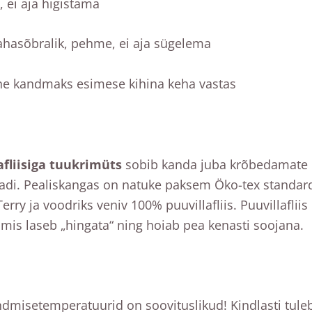
 ei aja higistama
ahasõbralik, pehme, ei aja sügelema
ne kandmaks esimese kihina keha vastas
afliisiga tuukrimüts
sobib kanda juba krõbedamate m
adi. Pealiskangas on natuke paksem Öko-tex standard
erry ja voodriks veniv 100% puuvillafliis. Puuvillafl
 mis laseb „hingata“ ning hoiab pea kenasti soojana.
ndmisetemperatuurid on soovituslikud! Kindlasti tule