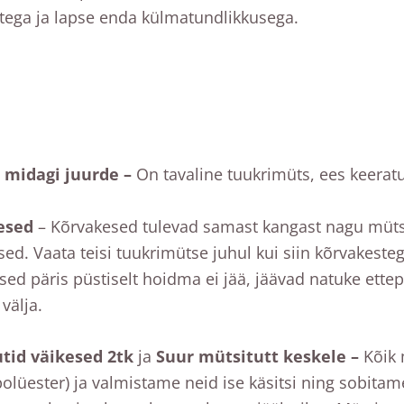
ega ja lapse enda külmatundlikkusega.
i midagi juurde –
On tavaline tuukrimüts, ees keeratu
esed
– Kõrvakesed tulevad samast kangast nagu müts j
ed. Vaata teisi tuukrimütse juhul kui siin kõrvakeste
ed päris püstiselt hoidma ei jää, jäävad natuke ettep
välja.
tid väikesed 2tk
ja
Suur mütsitutt keskele –
Kõik 
olüester) ja valmistame neid ise käsitsi ning sobitame