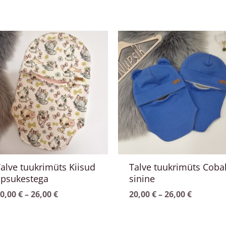
Hinnavahemik:
Hinnava
ellel
Sellel
20,00 €
20,00 €
ootel
tootel
kuni
kuni
on
on
26,00 €
26,00 €
itu
mitu
arianti.
varianti.
alikuid
Valikuid
aab
saab
eha
teha
ootelehel.
tootelehel.
alve tuukrimüts Kiisud
Talve tuukrimüts Cobal
ipsukestega
sinine
0,00
€
–
26,00
€
20,00
€
–
26,00
€