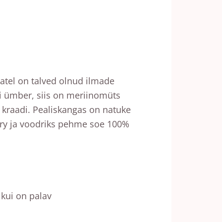
tatel on talved olnud ilmade
di ümber, siis on meriinomüts
 kraadi. Pealiskangas on natuke
rry ja voodriks pehme soe 100%
 kui on palav