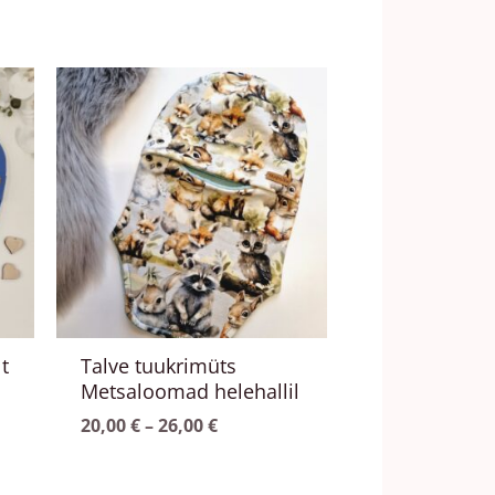
hemik:
Hinnavahemik:
Sellel
20,00 €
tootel
kuni
on
26,00 €
mitu
varianti.
Valikuid
saab
teha
tootelehel.
t
Talve tuukrimüts
Metsaloomad helehallil
20,00
€
–
26,00
€