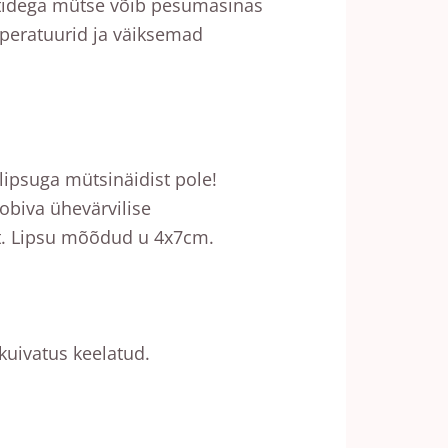
uttidega mütse võib pesumasinas
peratuurid ja väiksemad
 lipsuga mütsinäidist pole!
biva ühevärvilise
st. Lipsu mõõdud u 4x7cm.
kuivatus keelatud.