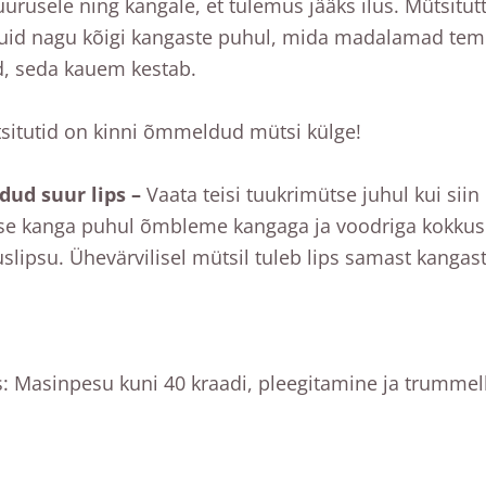
uurusele ning kangale, et tulemus jääks ilus. Mütsit
kuid nagu kõigi kangaste puhul, mida madalamad tem
, seda kauem kestab.
situtid on kinni õmmeldud mütsi külge!
ud suur lips –
Vaata teisi tuukrimütse juhul kui siin
ise kanga puhul õmbleme kangaga ja voodriga kokkuso
uslipsu. Ühevärvilisel mütsil tuleb lips samast kanga
: Masinpesu kuni 40 kraadi, pleegitamine ja trummel