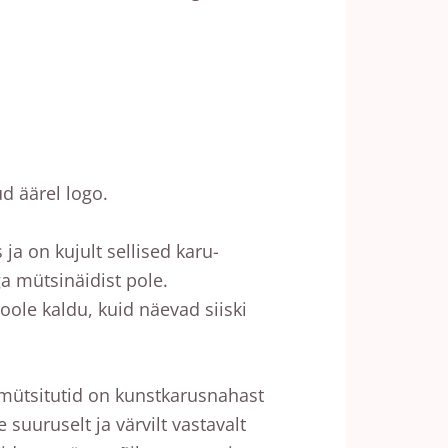
d äärel logo.
a on kujult sellised karu-
ga mütsinäidist pole.
oole kaldu, kuid näevad siiski
mütsitutid on kunstkarusnahast
 suuruselt ja värvilt vastavalt