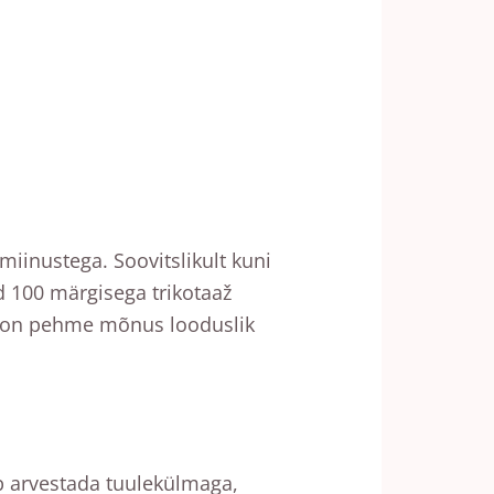
iinustega. Soovitslikult kuni
 100 märgisega trikotaaž
iis on pehme mõnus looduslik
b arvestada tuulekülmaga,