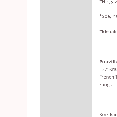
*Hingav,
*Soe, n
*Ideaal
Puuvill
…-25kra
French T
kangas,
Kõik ka