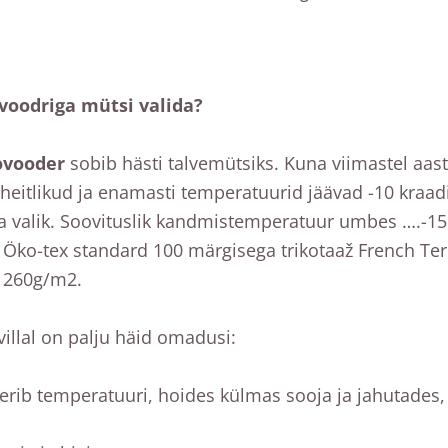
 voodriga mütsi valida?
ovooder
sobib hästi talvemütsiks. Kuna viimastel aas
 heitlikud ja enamasti temperatuurid jäävad -10 kraa
a valik. Soovituslik kandmistemperatuur umbes ….-15
Öko-tex standard 100 märgisega trikotaaž French Te
 260g/m2.
illal on palju häid omadusi:
erib temperatuuri, hoides külmas sooja ja jahutades,