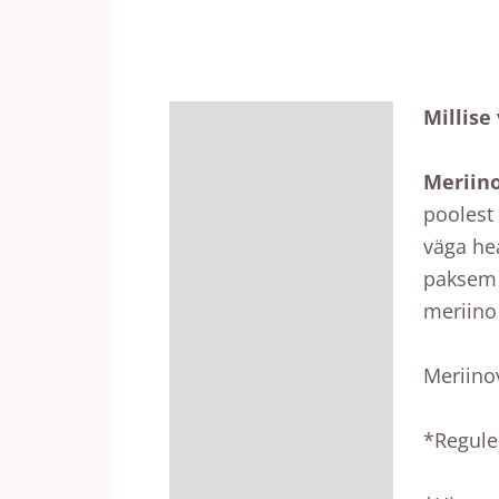
Millise
Kirjeldus
Lisainfo
Meriin
poolest
Arvustused (0)
väga he
paksem 
meriino
Meriinov
*Regule