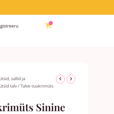
0
egistreeru
nnavahemik:
tsid, sallid ja
00 €
tsid talv
/ Talve tuukrimüts
ni
00 €
krimüts Sinine