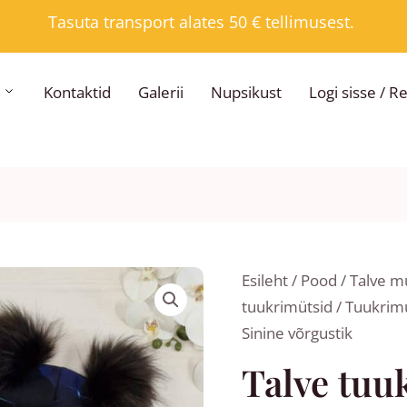
Tasuta transport alates 50 € tellimusest.
Kontaktid
Galerii
Nupsikust
Logi sisse / R
Hi
Talve
Esileht
/
Pood
/
Talve mü
20,
tuukrimüts
tuukrimütsid
/
Tuukrimü
ku
Sinine
Sinine võrgustik
26,
võrgustik
Talve tuu
kogus