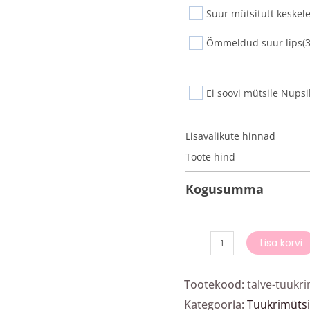
Suur mütsitutt keskel
Õmmeldud suur lips
(
Ei soovi mütsile Nupsik
Lisavalikute hinnad
Toote hind
Kogusumma
Lisa korvi
Tootekood:
talve-tuukr
Kategooria:
Tuukrimütsi