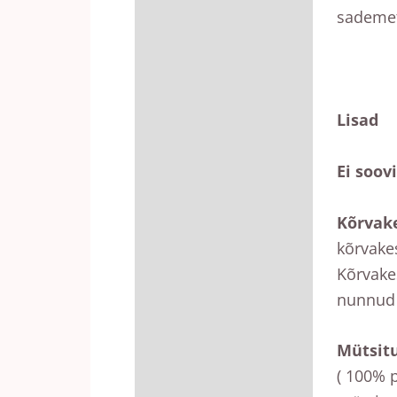
sademet
Lisad
Ei soov
Kõrvak
kõrvakes
Kõrvakes
nunnud 
Mütsitu
( 100% p