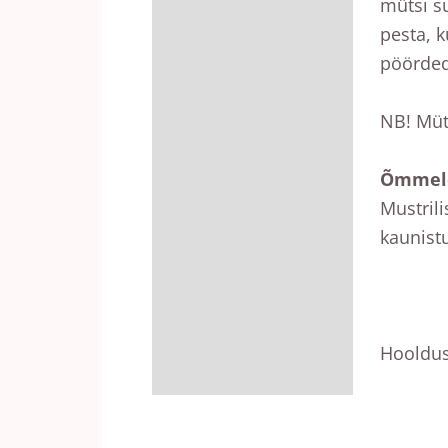
mütsi s
pesta, 
pöörded
NB! Müt
Õmmeld
Mustril
kaunist
Hooldus