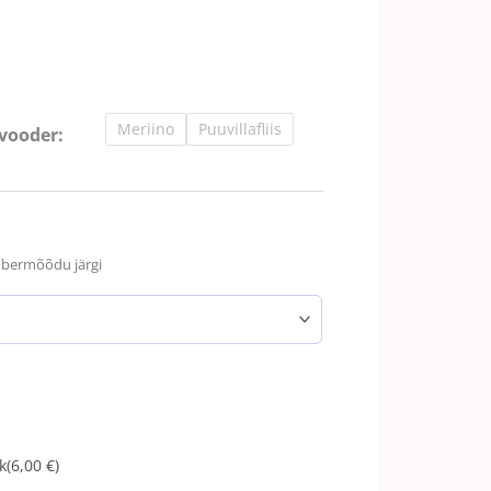
Meriino
Puuvillafliis
 vooder:
mbermõõdu järgi
k
(6,00 €)