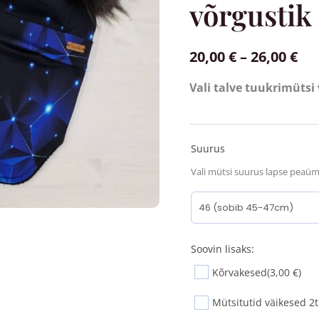
võrgustik
20,00
€
–
26,00
€
Vali talve tuukrimütsi
Suurus
Vali mütsi suurus lapse peaü
Soovin lisaks:
Kõrvakesed
(3,00 €)
Mütsitutid väikesed 2t