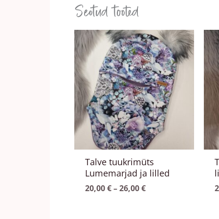
Seotud tooted
Hinnavahemik:
Sellel
S
20,00 €
tootel
t
kuni
on
26,00 €
mitu
m
varianti.
v
Valikuid
V
saab
s
teha
t
tootelehel.
t
Talve tuukrimüts
T
Lumemarjad ja lilled
l
20,00
€
–
26,00
€
2