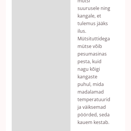
mütsi
suurusele ning
kangale, et
tulemus jääks
ilus.
Mütsituttidega
mütse võib
pesumasinas
pesta, kuid
nagu kõigi
kangaste
puhul, mida
madalamad
temperatuurid
ja väiksemad
pöörded, seda
kauem kestab.