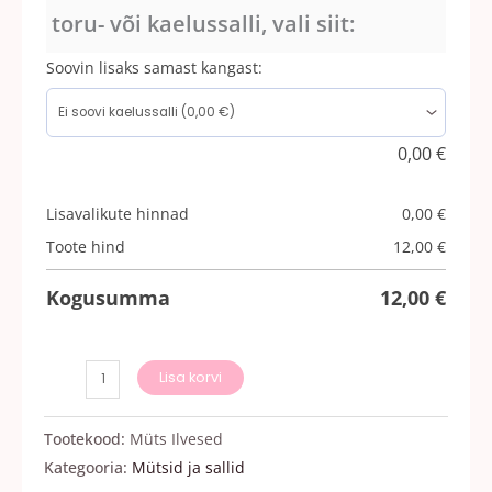
toru- või kaelussalli, vali siit:
Soovin lisaks samast kangast:
0,00
€
Lisavalikute hinnad
0,00
€
Toote hind
12,00
€
Kogusumma
12,00
€
Lisa korvi
Tootekood:
Müts Ilvesed
Kategooria:
Mütsid ja sallid