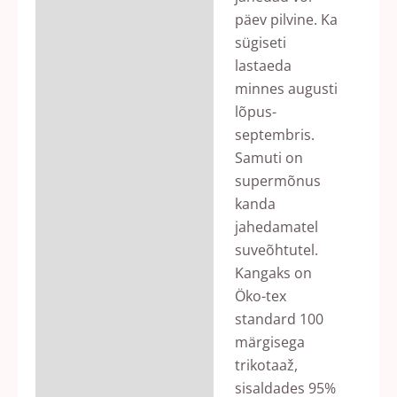
päev pilvine. Ka
sügiseti
lastaeda
minnes augusti
lõpus-
septembris.
Samuti on
supermõnus
kanda
jahedamatel
suveõhtutel.
Kangaks on
Öko-tex
standard 100
märgisega
trikotaaž,
sisaldades 95%