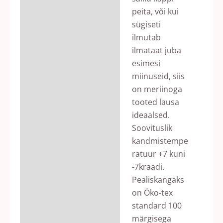
peita, või kui
sügiseti
ilmutab
ilmataat juba
esimesi
miinuseid, siis
on meriinoga
tooted lausa
ideaalsed.
Soovituslik
kandmistempe
ratuur +7 kuni
-7kraadi.
Pealiskangaks
on Öko-tex
standard 100
märgisega