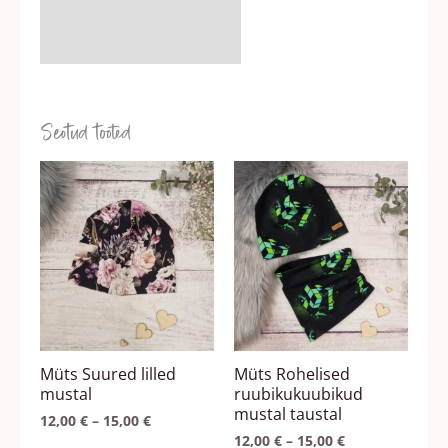
Seotud tooted
Hinnavahemik:
Hinnavahemik
Sellel
Sellel
12,00 €
12,00 €
tootel
tootel
kuni
kuni
15,00 €
15,00 €
on
on
mitu
mitu
varianti.
varianti.
Valikuid
Valikuid
saab
saab
teha
teha
Müts Suured lilled
Müts Rohelised
tootelehel.
tootelehel.
mustal
ruubikukuubikud
mustal taustal
12,00
€
–
15,00
€
12,00
€
–
15,00
€