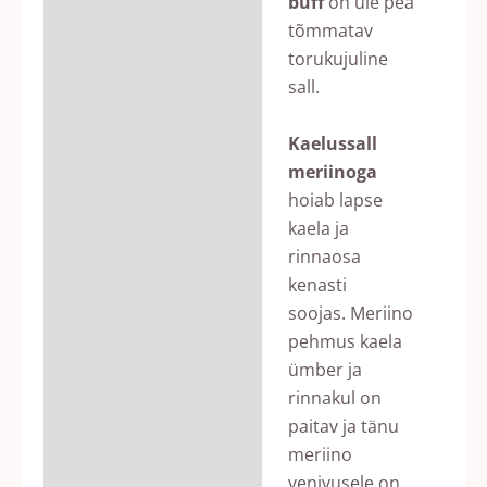
buff
on üle pea
tõmmatav
torukujuline
sall.
Kaelussall
meriinoga
hoiab lapse
kaela ja
rinnaosa
kenasti
soojas. Meriino
pehmus kaela
ümber ja
rinnakul on
paitav ja tänu
meriino
venivusele on