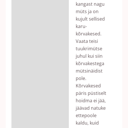
kangast nagu
müts ja on
kujult sellised
karu-
kõrvakesed.
Vaata teisi
tuukrimütse
juhul kui siin
kõrvakestega
mütsinäidist
pole.
Kõrvakesed
päris püstiselt
hoidma ei jää,
jäävad natuke
ettepoole
kaldu, kuid