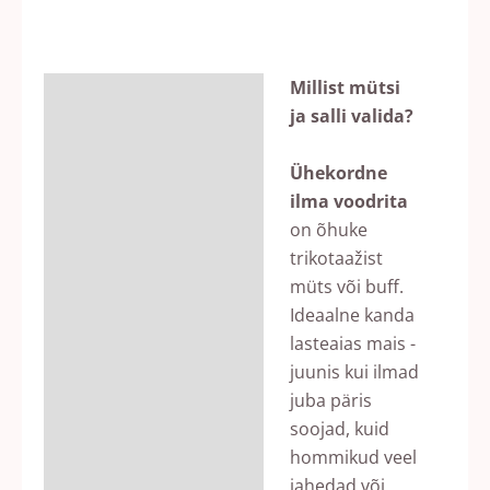
Millist mütsi
Kirjeldus
ja salli valida?
Lisainfo
Ühekordne
Arvustused (0)
ilma voodrita
on õhuke
trikotaažist
müts või buff.
Ideaalne kanda
lasteaias mais -
juunis kui ilmad
juba päris
soojad, kuid
hommikud veel
jahedad või