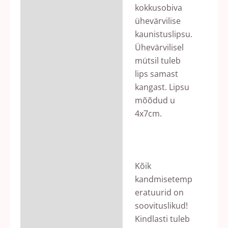
kokkusobiva
ühevärvilise
kaunistuslipsu.
Ühevärvilisel
mütsil tuleb
lips samast
kangast. Lipsu
mõõdud u
4x7cm.
Kõik
kandmisetemp
eratuurid on
soovituslikud!
Kindlasti tuleb