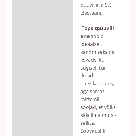
puuvilla ja 5%
elastaani.
Topeltpuuvill
ane
sobib
ideaalselt
kandmiseks nii
kevadel kui
sügisel, kui
ilmad
plusskaadides,
aga samas
mitte nii
soojad, et võiks
käia ilma mütsi-
sallita.
Soovituslik