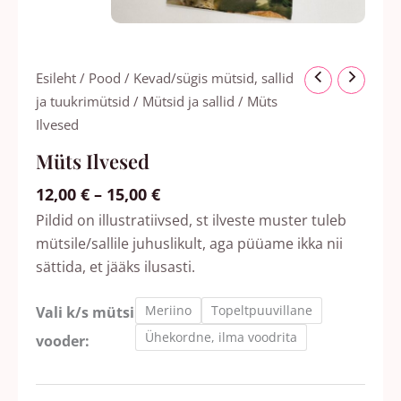
Hinnavahemik:
Müts
Esileht
/
Pood
/
Kevad/sügis mütsid, sallid
12,00 €
Ilvesed
ja tuukrimütsid
/
Mütsid ja sallid
/ Müts
kuni
kogus
Ilvesed
15,00 €
Müts Ilvesed
12,00
€
–
15,00
€
Pildid on illustratiivsed, st ilveste muster tuleb
mütsile/sallile juhuslikult, aga püüame ikka nii
sättida, et jääks ilusasti.
Meriino
Topeltpuuvillane
Vali k/s mütsi
Ühekordne, ilma voodrita
vooder: