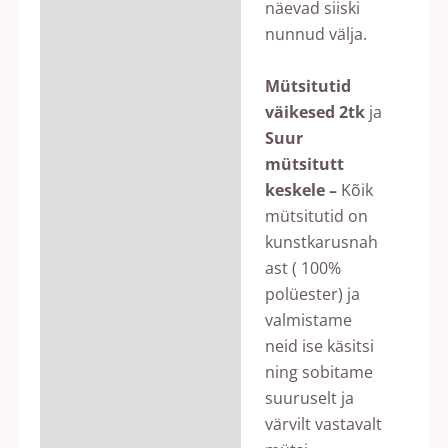
näevad siiski
nunnud välja.
Mütsitutid
väikesed 2tk
ja
Suur
mütsitutt
keskele –
Kõik
mütsitutid on
kunstkarusnah
ast ( 100%
polüester) ja
valmistame
neid ise käsitsi
ning sobitame
suuruselt ja
värvilt vastavalt