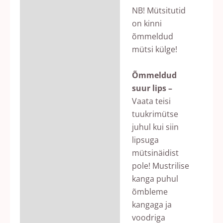
NB! Mütsitutid
on kinni
õmmeldud
mütsi külge!
Õmmeldud
suur lips –
Vaata teisi
tuukrimütse
juhul kui siin
lipsuga
mütsinäidist
pole! Mustrilise
kanga puhul
õmbleme
kangaga ja
voodriga