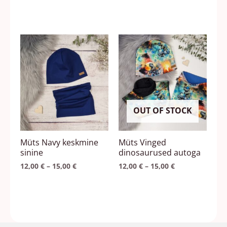
Hinnavahemik:
Hinnavahemik
Sellel
Sellel
12,00 €
12,00 €
tootel
tootel
kuni
kuni
15,00 €
15,00 €
on
on
mitu
mitu
varianti.
varianti.
Valikuid
Valikuid
OUT OF STOCK
saab
saab
teha
teha
Müts Navy keskmine
Müts Vinged
tootelehel.
tootelehel.
sinine
dinosaurused autoga
12,00
€
–
15,00
€
12,00
€
–
15,00
€