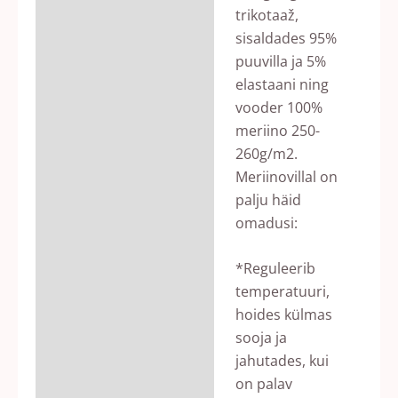
trikotaaž,
sisaldades 95%
puuvilla ja 5%
elastaani ning
vooder 100%
meriino 250-
260g/m2.
Meriinovillal on
palju häid
omadusi:
*Reguleerib
temperatuuri,
hoides külmas
sooja ja
jahutades, kui
on palav