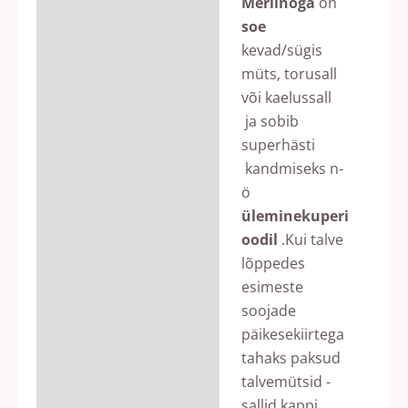
Meriinoga
on
soe
kevad/sügis
müts, torusall
või kaelussall
ja sobib
superhästi
kandmiseks n-
ö
üleminekuperi
oodil
.Kui talve
lõppedes
esimeste
soojade
päikesekiirtega
tahaks paksud
talvemütsid -
sallid kappi