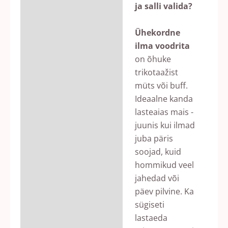
ja salli valida?
Lisainfo
Ühekordne
Arvustused (0)
ilma voodrita
on õhuke
trikotaažist
müts või buff.
Ideaalne kanda
lasteaias mais -
juunis kui ilmad
juba päris
soojad, kuid
hommikud veel
jahedad või
päev pilvine. Ka
sügiseti
lastaeda