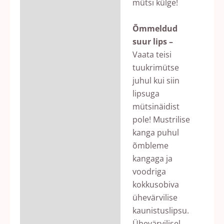
mütsi külge!
Õmmeldud
suur lips –
Vaata teisi
tuukrimütse
juhul kui siin
lipsuga
mütsinäidist
pole! Mustrilise
kanga puhul
õmbleme
kangaga ja
voodriga
kokkusobiva
ühevärvilise
kaunistuslipsu.
Ühevärvilisel