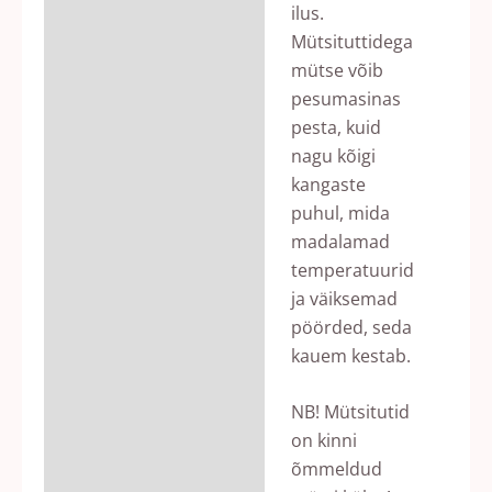
ilus.
Mütsituttidega
mütse võib
pesumasinas
pesta, kuid
nagu kõigi
kangaste
puhul, mida
madalamad
temperatuurid
ja väiksemad
pöörded, seda
kauem kestab.
NB! Mütsitutid
on kinni
õmmeldud