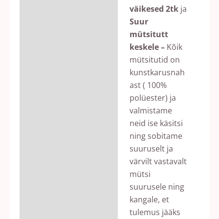
väikesed 2tk
ja
Suur
mütsitutt
keskele –
Kõik
mütsitutid on
kunstkarusnah
ast ( 100%
polüester) ja
valmistame
neid ise käsitsi
ning sobitame
suuruselt ja
värvilt vastavalt
mütsi
suurusele ning
kangale, et
tulemus jääks