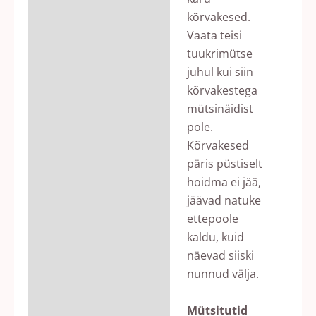
kõrvakesed.
Vaata teisi
tuukrimütse
juhul kui siin
kõrvakestega
mütsinäidist
pole.
Kõrvakesed
päris püstiselt
hoidma ei jää,
jäävad natuke
ettepoole
kaldu, kuid
näevad siiski
nunnud välja.
Mütsitutid