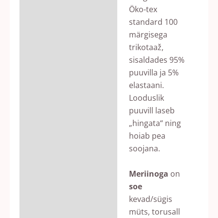
Öko-tex
standard 100
märgisega
trikotaaž,
sisaldades 95%
puuvilla ja 5%
elastaani.
Looduslik
puuvill laseb
„hingata“ ning
hoiab pea
soojana.
Meriinoga
on
soe
kevad/sügis
müts, torusall