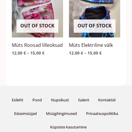
on
on
mitu
mitu
varianti.
varianti.
Valikuid
Valikuid
OUT OF STOCK
OUT OF STOCK
saab
saab
teha
teha
Müts Roosad lilleoksad
Müts Elektriline välk
tootelehel.
tootelehel.
12,00
€
–
15,00
€
12,00
€
–
15,00
€
Esileht
Pood
Nupsikust
Galerii
Kontaktid
Edasimüüjad
Müügitingimused
Privaatsuspoliitika
Küpsiste kasutamine