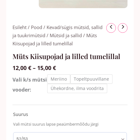
Hinnavahemik:
Müts
Esileht
/
Pood
/
Kevad/sügis mütsid, sallid
12,00 €
Kiisupojad
ja tuukrimütsid
/
Mütsid ja sallid
/ Müts
kuni
ja
Kiisupojad ja lilled tumelillal
15,00 €
lilled
Müts Kiisupojad ja lilled tumelillal
tumelillal
12,00
€
–
15,00
€
kogus
Meriino
Topeltpuuvillane
Vali k/s mütsi
Ühekordne, ilma voodrita
vooder:
Suurus
Vali mütsi suurus lapse peaümbermõõdu järgi