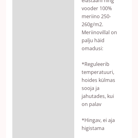
elastaani ning
vooder 100%
meriino 250-
260g/m2.
Meriinovillal on
palju häid
omadusi:
*Reguleerib
temperatuuri,
hoides külmas
sooja ja
jahutades, kui
on palav
*Hingav, ei aja
higistama