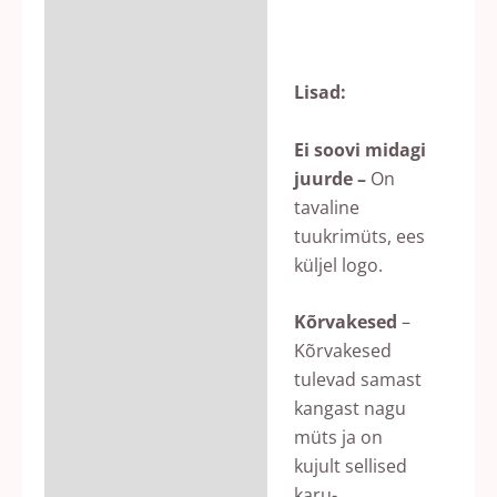
Lisad:
Ei soovi midagi
juurde –
On
tavaline
tuukrimüts, ees
küljel logo.
Kõrvakesed
–
Kõrvakesed
tulevad samast
kangast nagu
müts ja on
kujult sellised
karu-