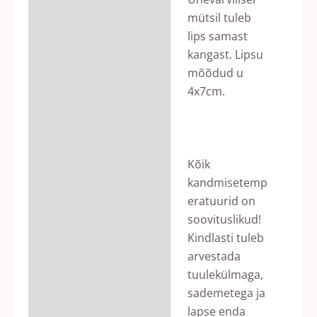
mütsil tuleb
lips samast
kangast. Lipsu
mõõdud u
4x7cm.
Kõik
kandmisetemp
eratuurid on
soovituslikud!
Kindlasti tuleb
arvestada
tuulekülmaga,
sademetega ja
lapse enda