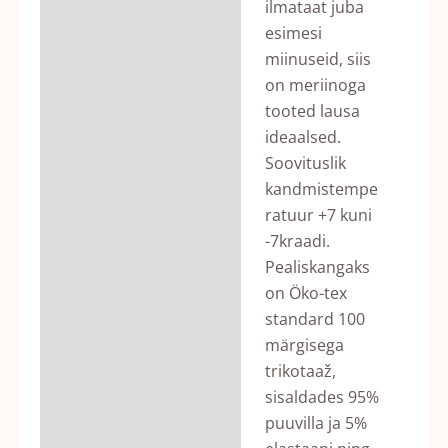
ilmataat juba
esimesi
miinuseid, siis
on meriinoga
tooted lausa
ideaalsed.
Soovituslik
kandmistempe
ratuur +7 kuni
-7kraadi.
Pealiskangaks
on Öko-tex
standard 100
märgisega
trikotaaž,
sisaldades 95%
puuvilla ja 5%