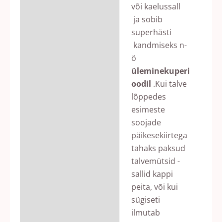
või kaelussall
ja sobib
superhästi
kandmiseks n-
ö
üleminekuperi
oodil
.Kui talve
lõppedes
esimeste
soojade
päikesekiirtega
tahaks paksud
talvemütsid -
sallid kappi
peita, või kui
sügiseti
ilmutab