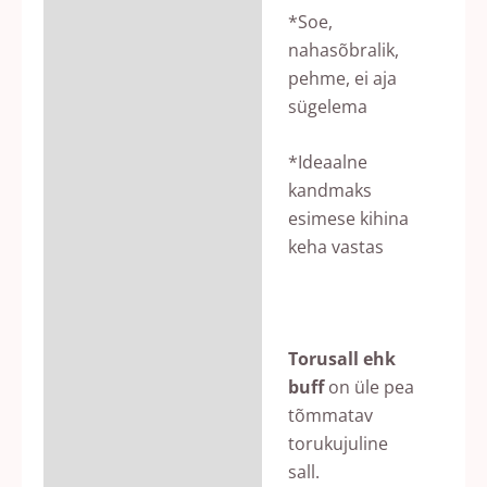
*Soe,
nahasõbralik,
pehme, ei aja
sügelema
*Ideaalne
kandmaks
esimese kihina
keha vastas
Torusall ehk
buff
on üle pea
tõmmatav
torukujuline
sall.