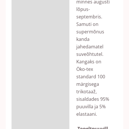
minnes augusti
lõpus-
septembris.
Samuti on
supermõnus
kanda
jahedamatel
suveõhtutel.
Kangaks on
Öko-tex
standard 100
märgisega
trikotaaž,
sisaldades 95%
puuvilla ja 5%
elastaani.
Topeltpuuvill