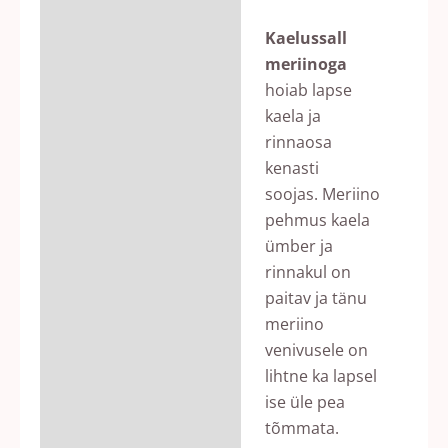
Kaelussall
meriinoga
hoiab lapse
kaela ja
rinnaosa
kenasti
soojas. Meriino
pehmus kaela
ümber ja
rinnakul on
paitav ja tänu
meriino
venivusele on
lihtne ka lapsel
ise üle pea
tõmmata.