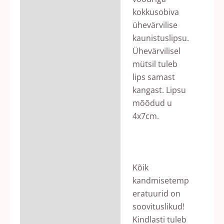
kokkusobiva
ühevärvilise
kaunistuslipsu.
Ühevärvilisel
mütsil tuleb
lips samast
kangast. Lipsu
mõõdud u
4x7cm.
Kõik
kandmisetemp
eratuurid on
soovituslikud!
Kindlasti tuleb