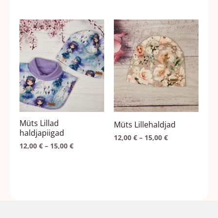
Hinnavahemik:
Hinnavahemik
Sellel
Sellel
12,00 €
12,00 €
tootel
tootel
kuni
kuni
15,00 €
15,00 €
on
on
mitu
mitu
varianti.
varianti.
Valikuid
Valikuid
saab
saab
teha
teha
Müts Lillad
Müts Lillehaldjad
tootelehel.
tootelehel.
haldjapiigad
12,00
€
–
15,00
€
12,00
€
–
15,00
€