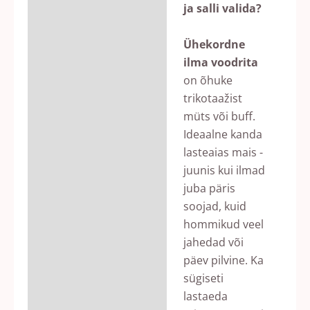
ja salli valida?
Lisainfo
Ühekordne
Arvustused (0)
ilma voodrita
on õhuke
trikotaažist
müts või buff.
Ideaalne kanda
lasteaias mais -
juunis kui ilmad
juba päris
soojad, kuid
hommikud veel
jahedad või
päev pilvine. Ka
sügiseti
lastaeda