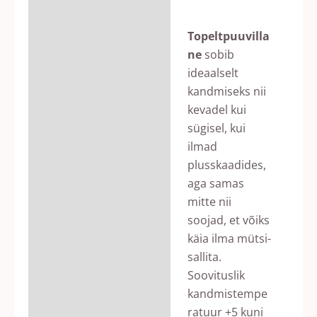
Topeltpuuvilla
ne
sobib
ideaalselt
kandmiseks nii
kevadel kui
sügisel, kui
ilmad
plusskaadides,
aga samas
mitte nii
soojad, et võiks
käia ilma mütsi-
sallita.
Soovituslik
kandmistempe
ratuur +5 kuni