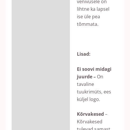
venivusele on
lihtne ka lapsel
ise üle pea
tõmmata.
Lisad:
Ei soovi midagi
juurde –
On
tavaline
tuukrimüts, ees
küljel logo.
Kõrvakesed
–
Kõrvakesed
tulevad samast