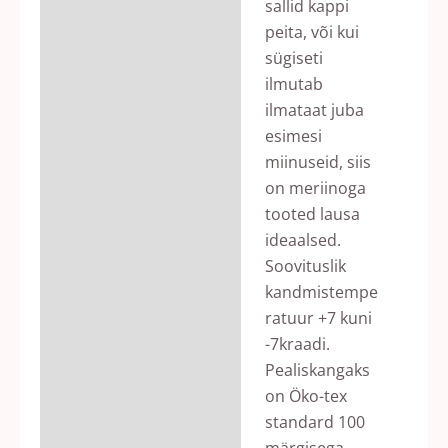
sallid kappi
peita, või kui
sügiseti
ilmutab
ilmataat juba
esimesi
miinuseid, siis
on meriinoga
tooted lausa
ideaalsed.
Soovituslik
kandmistempe
ratuur +7 kuni
-7kraadi.
Pealiskangaks
on Öko-tex
standard 100
märgisega