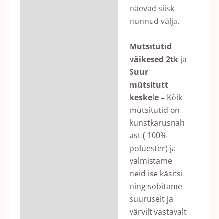
näevad siiski
nunnud välja.
Mütsitutid
väikesed 2tk
ja
Suur
mütsitutt
keskele –
Kõik
mütsitutid on
kunstkarusnah
ast ( 100%
polüester) ja
valmistame
neid ise käsitsi
ning sobitame
suuruselt ja
värvilt vastavalt