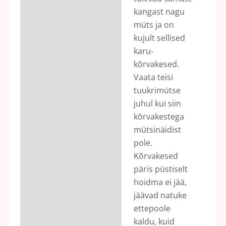
kangast nagu
müts ja on
kujult sellised
karu-
kõrvakesed.
Vaata teisi
tuukrimütse
juhul kui siin
kõrvakestega
mütsinäidist
pole.
Kõrvakesed
päris püstiselt
hoidma ei jää,
jäävad natuke
ettepoole
kaldu, kuid