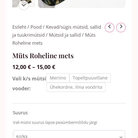
Hinnavahemik:
Müts
Esileht
/
Pood
/
Kevad/sügis mütsid, sallid
12,00 €
Roheline
ja tuukrimütsid
/
Mütsid ja sallid
/ Müts
kuni
mets
Roheline mets
15,00 €
kogus
Müts Roheline mets
12,00
€
–
15,00
€
Meriino
Topeltpuuvillane
Vali k/s mütsi
Ühekordne, ilma voodrita
vooder:
Suurus
Vali mütsi suurus lapse peaümbermõõdu järgi