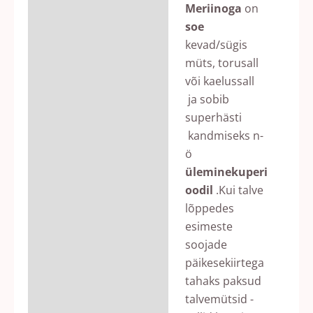
Meriinoga
on
soe
kevad/sügis
müts, torusall
või kaelussall
ja sobib
superhästi
kandmiseks n-
ö
üleminekuperi
oodil
.Kui talve
lõppedes
esimeste
soojade
päikesekiirtega
tahaks paksud
talvemütsid -