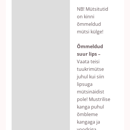
NB! Mütsitutid
on kinni
õmmeldud
mütsi külge!
Õmmeldud
suur lips –
Vaata teisi
tuukrimütse
juhul kui siin
lipsuga
mütsinäidist
pole! Mustrilise
kanga puhul
õmbleme
kangaga ja
voodriga