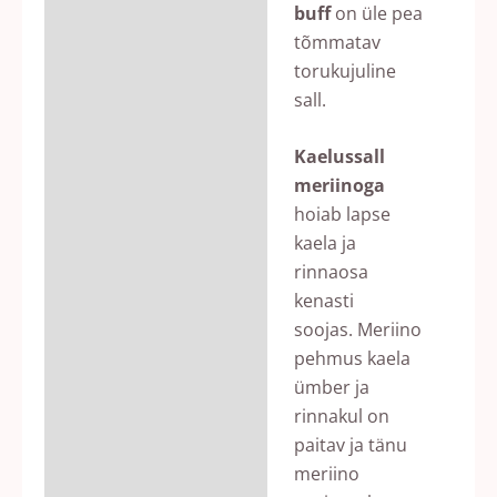
buff
on üle pea
tõmmatav
torukujuline
sall.
Kaelussall
meriinoga
hoiab lapse
kaela ja
rinnaosa
kenasti
soojas. Meriino
pehmus kaela
ümber ja
rinnakul on
paitav ja tänu
meriino