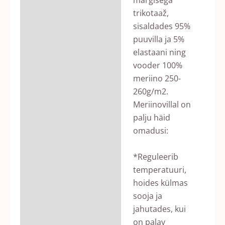
trikotaaž,
sisaldades 95%
puuvilla ja 5%
elastaani ning
vooder 100%
meriino 250-
260g/m2.
Meriinovillal on
palju häid
omadusi:
*Reguleerib
temperatuuri,
hoides külmas
sooja ja
jahutades, kui
on palav