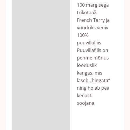
100 märgisega
trikotaaž
French Terry ja
voodriks veniv
100%
puuvillafliis.
Puuvillafliis on
pehme mõnus
looduslik
kangas, mis
laseb „hingata“
ning hoiab pea
kenasti
soojana.