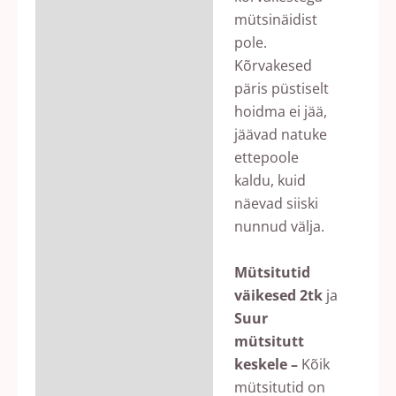
mütsinäidist
pole.
Kõrvakesed
päris püstiselt
hoidma ei jää,
jäävad natuke
ettepoole
kaldu, kuid
näevad siiski
nunnud välja.
Mütsitutid
väikesed 2tk
ja
Suur
mütsitutt
keskele –
Kõik
mütsitutid on