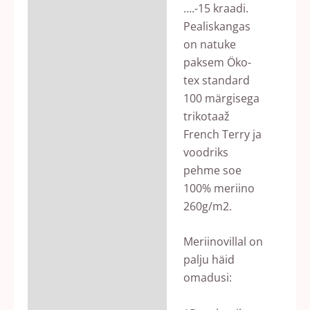
….-15 kraadi.
Pealiskangas
on natuke
paksem Öko-
tex standard
100 märgisega
trikotaaž
French Terry ja
voodriks
pehme soe
100% meriino
260g/m2.
Meriinovillal on
palju häid
omadusi: