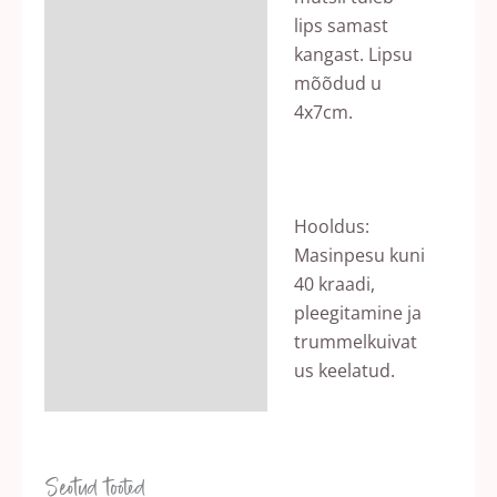
lips samast
kangast. Lipsu
mõõdud u
4x7cm.
Hooldus:
Masinpesu kuni
40 kraadi,
pleegitamine ja
trummelkuivat
us keelatud.
Seotud tooted