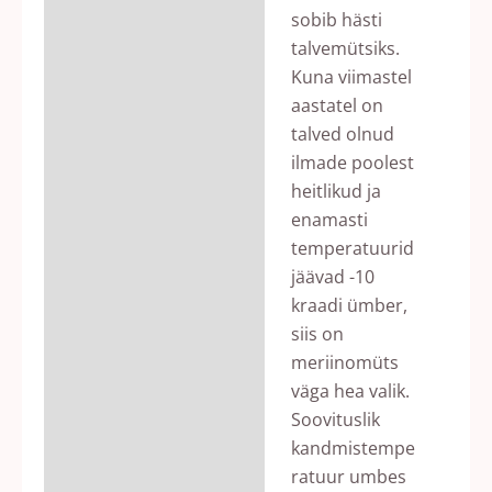
sobib hästi
talvemütsiks.
Kuna viimastel
aastatel on
talved olnud
ilmade poolest
heitlikud ja
enamasti
temperatuurid
jäävad -10
kraadi ümber,
siis on
meriinomüts
väga hea valik.
Soovituslik
kandmistempe
ratuur umbes