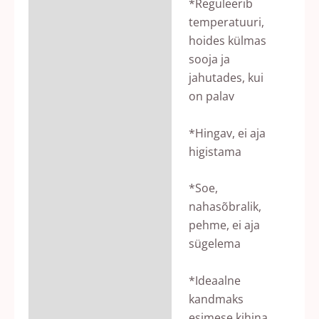
*Reguleerib
temperatuuri,
hoides külmas
sooja ja
jahutades, kui
on palav
*Hingav, ei aja
higistama
*Soe,
nahasõbralik,
pehme, ei aja
sügelema
*Ideaalne
kandmaks
esimese kihina