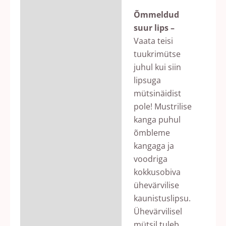
Õmmeldud
suur lips –
Vaata teisi
tuukrimütse
juhul kui siin
lipsuga
mütsinäidist
pole! Mustrilise
kanga puhul
õmbleme
kangaga ja
voodriga
kokkusobiva
ühevärvilise
kaunistuslipsu.
Ühevärvilisel
mütsil tuleb