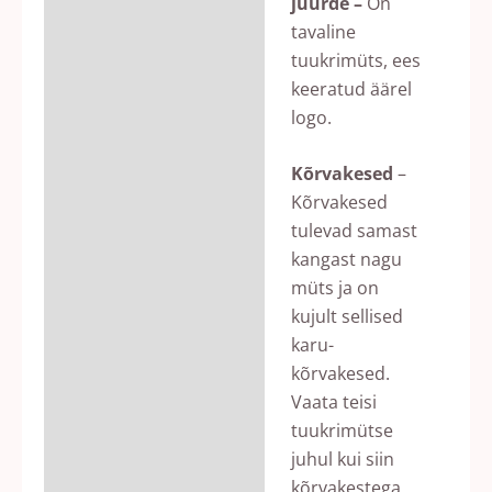
juurde –
On
tavaline
tuukrimüts, ees
keeratud äärel
logo.
Kõrvakesed
–
Kõrvakesed
tulevad samast
kangast nagu
müts ja on
kujult sellised
karu-
kõrvakesed.
Vaata teisi
tuukrimütse
juhul kui siin
kõrvakestega