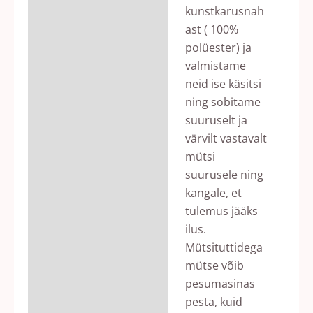
kunstkarusnah
ast ( 100%
polüester) ja
valmistame
neid ise käsitsi
ning sobitame
suuruselt ja
värvilt vastavalt
mütsi
suurusele ning
kangale, et
tulemus jääks
ilus.
Mütsituttidega
mütse võib
pesumasinas
pesta, kuid