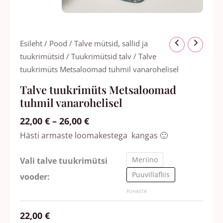
Hinnavahemik:
Talve
Esileht
/
Pood
/
Talve mütsid, sallid ja
22,00 €
tuukrimüts
tuukrimütsid
/
Tuukrimütsid talv
/ Talve
kuni
Metsaloomad
tuukrimüts Metsaloomad tuhmil vanarohelisel
26,00 €
tuhmil
Talve tuukrimüts Metsaloomad
vanarohelisel
tuhmil vanarohelisel
kogus
22,00
€
–
26,00
€
Hästi armaste loomakestega kangas 🙂
Meriino
Vali talve tuukrimütsi
Puuvillafliis
vooder:
PUHASTA
22,00
€