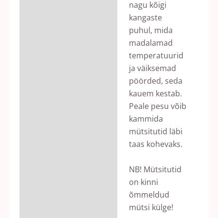
nagu kõigi
kangaste
puhul, mida
madalamad
temperatuurid
ja väiksemad
pöörded, seda
kauem kestab.
Peale pesu võib
kammida
mütsitutid läbi
taas kohevaks.
NB! Mütsitutid
on kinni
õmmeldud
mütsi külge!