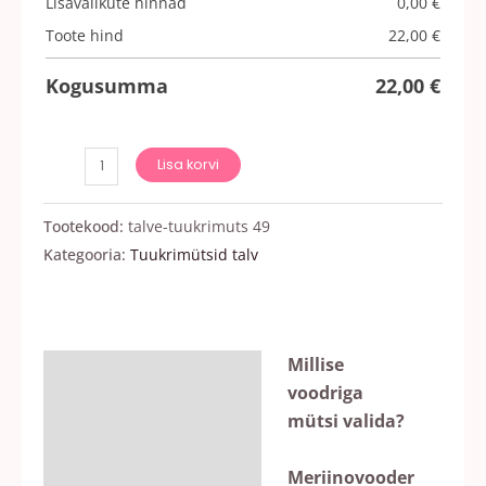
Lisavalikute hinnad
0,00
€
Toote hind
22,00
€
Kogusumma
22,00
€
Lisa korvi
Tootekood:
talve-tuukrimuts 49
Kategooria:
Tuukrimütsid talv
Millise
Kirjeldus
voodriga
Lisainfo
mütsi valida?
Arvustused (0)
Meriinovooder