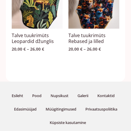
varianti.
varianti.
Valikuid
Valikuid
saab
saab
teha
teha
Talve tuukrimüts
Talve tuukrimüts
tootelehel.
tootelehel.
Leopardid džunglis
Rebased ja lilled
20,00
€
–
26,00
€
20,00
€
–
26,00
€
Esileht
Pood
Nupsikust
Galerii
Kontaktid
Edasimüüjad
Müügitingimused
Privaatsuspoliitika
Küpsiste kasutamine